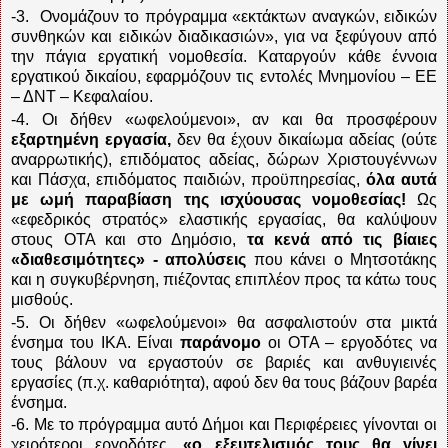
-3.
Ονομάζουν το πρόγραμμα «εκτάκτων αναγκών, ειδικών
συνθηκών και ειδικών διαδικασιών», για να ξεφύγουν από
την πάγια εργατική νομοθεσία. Καταργούν κάθε έννοια
εργατικού δικαίου, εφαρμόζουν τις εντολές Μνημονίου – ΕΕ
– ΔΝΤ – Κεφαλαίου.
-4. Οι δήθεν «ωφελούμενοι», αν και θα προσφέρουν
εξαρτημένη εργασία,
δεν θα έχουν δικαίωμα αδείας (ούτε
αναρρωτικής), επιδόματος αδείας, δώρων Χριστουγέννων
και Πάσχα, επιδόματος παιδιών, προϋπηρεσίας,
όλα αυτά
με ωμή παραβίαση της ισχύουσας νομοθεσίας!
Ως
«εφεδρικός στρατός» ελαστικής εργασίας, θα καλύψουν
στους ΟΤΑ και στο Δημόσιο,
τα κενά από τις βίαιες
«διαθεσιμότητες» - απολύσεις
που κάνει ο Μητσοτάκης
και η συγκυβέρνηση, πιέζοντας επιπλέον προς τα κάτω τους
μισθούς.
-5. Οι δήθεν «ωφελούμενοι» θα ασφαλιστούν στα μικτά
ένσημα του ΙΚΑ. Είναι
παράνομο
οι ΟΤΑ – εργοδότες να
τους βάλουν να εργαστούν σε βαριές και ανθυγιεινές
εργασίες (π.χ. καθαριότητα), αφού δεν θα τους βάζουν βαρέα
ένσημα.
-6. Με το πρόγραμμα αυτό Δήμοι και Περιφέρειες γίνονται οι
χειρότεροι εργοδότες,
«ο εξευτελισμός τους θα γίνει