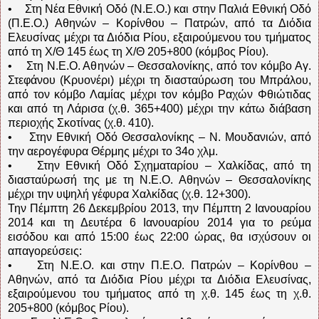
• Στη Νέα Εθνική Οδό (Ν.Ε.Ο.) και στην Παλιά Εθνική Οδό
(Π.Ε.Ο.) Αθηνών – Κορίνθου – Πατρών, από τα Διόδια
Ελευσίνας μέχρι τα Διόδια Ρίου, εξαιρούμενου του τμήματος
από τη Χ/Θ 145 έως τη Χ/Θ 205+800 (κόμβος Ρίου).
• Στη Ν.Ε.Ο. Αθηνών – Θεσσαλονίκης, από τον κόμβο Αγ.
Στεφάνου (Κρυονέρι) μέχρι τη διασταύρωση του Μπράλου,
από τον κόμβο Λαμίας μέχρι τον κόμβο Ραχών Φθιώτιδας
και από τη Λάρισα (χ.θ. 365+400) μέχρι την κάτω διάβαση
περιοχής Σκοτίνας (χ.θ. 410).
• Στην Εθνική Οδό Θεσσαλονίκης – Ν. Μουδανιών, από
την αερογέφυρα Θέρμης μέχρι το 34ο χλμ.
• Στην Εθνική Οδό Σχηματαρίου – Χαλκίδας, από τη
διασταύρωσή της με τη Ν.Ε.Ο. Αθηνών – Θεσσαλονίκης
μέχρι την υψηλή γέφυρα Χαλκίδας (χ.θ. 12+300).
Την Πέμπτη 26 Δεκεμβρίου 2013, την Πέμπτη 2 Ιανουαρίου
2014 και τη Δευτέρα 6 Ιανουαρίου 2014 για το ρεύμα
εισόδου και από 15:00 έως 22:00 ώρας, θα ισχύσουν οι
απαγορεύσεις:
• Στη Ν.Ε.Ο. και στην Π.Ε.Ο. Πατρών – Κορίνθου –
Αθηνών, από τα Διόδια Ρίου μέχρι τα Διόδια Ελευσίνας,
εξαιρούμενου του τμήματος από τη χ.θ. 145 έως τη χ.θ.
205+800 (κόμβος Ρίου).