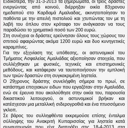
Ειδικότερα, την 31-3-2013 τα ξημερώματα, οι τρεις δράστες
ενεργώντας από κοινού, διέρρηξαν οικία 83χρονου
ημεδαπού στο Καρδαμά Αμαλιαδας, ακινητοποίησαν το
παθόντα με την απειλή πιστολιού και χτυπώντας τον με τη
λαβή του όπλου στον κρόταφο τον ανάγκασαν να τους
παραδώσει το χρηματικό ποσό των 200 ευρώ.
Στη συνέχεια οι δράστες ερεύνησαν όλους τους χώρους του
σπιτιού αφαιρώντας ακόμα 1200 ευρώ και δυο κυνηγετικές
καραμπίνες.
Για την εξιχνίαση της υπόθεσης, οι αστυνομικοί του
Τμήματος Ασφαλείας Αμαλιάδας αξιοποίησαν στοιχεία, που
συλλέχθηκαν με φυσικές, τεχνικές και επιστημονικές
μεθόδους, και κατάφεραν να ταυτοποιήσουν την εμπλοκή
των τριών δραστών στη συγκεκριμένη ληστεία.
Ο 29χρονος δράστης συνελήφθη σήμερα το πρωί, σε
κατάστημα εποχιακων ειδων που εργαζόταν στην Αμαλιάδα,
ενώ σε έρευνα που ακολούθησε στην οικία του, παρουσία
δικαστικού λειτουργού, οι αστυνομικοί βρήκαν και
κατέσχεσαν μια μεταλλική σιδερογροθιά και ένα πτυσσόμενο
γκλοπ.
Σε βάρος του συλληφθέντα εκκρεμούσε επίσης ένταλμα
σύλληψης του Ανακριτή Κυπαρισσίας για ληστεία κατά
συναυτουργία που είχε διαπράξει στις 18-4-2013 στα