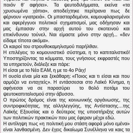
ποιόν θ’ αφήσει». Τα ψευτοδιλήμματα, εκείνα «τα
χρυσωμένα χάπια», αποδείχτηκε περίτρανα πως δε
φέρνουν «γιατρειά». Οι μπασταρδεμένοι, καμουφλαρισμένοι
και αφερέγγυοι πολιτικοί σχηματισμοί, μας οδήγησαν και
μας έμπασαν στην αρχή αυτού του σκοτεινού και
επικίνδυνου τούνελ. Ναι είμαστε μόνο στην αρχή... «δεν
είδαμε τίποτα ακόμα».
Οι καιροί του στρουθοκαμηλισμού παρήλθαν.
Η επιλέγεις το κομουνιστικό σύστημα, η το καπιταλιστικό!
Υποστηρίζοντας τα κόμματα, τους γνήσιους εκφραστές που
τα υπηρετούν, διάλεξε και πάρε:
Η είσαι με το Νέο ΕΑΜ, η με το 4ο Ράιχ!
Η ουσία είναι μία και ξεκάθαρη: «Ποιος και τι είσαι και που
αρμόζει να ενταχτείς». Η εντάσσεσαι στο Λαϊκό Κίνημα, η
αφήνεσαι να σε παρασύρει το θολό ποτάμι του
ψευτοκαπιταλισμού στην άβυσσο.
Ο πρώτος δρόμος είναι της κοινωνικής οργάνωσης, της
συντροφικότητας, της αλληλεγγύης, της Αντίστασης…της
Λαϊκής Εξουσίας και ο δεύτερος της υποστήριξης αυτών
των πολιτικών πρακτικών που μας έφεραν μέχρι εδώ.
Η αντίληψη πως «η πολιτική μου στάση αφορά μόνο εμένα»
είναι λανθασμένη. Δεν έχεις δικαίωμα Συνέλληνα να καις τα