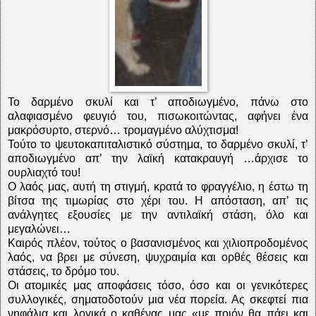
Το δαρμένο σκυλί και τ’ αποδιωγμένο, πάνω στο
αλαφιασμένο φευγιό του, πισωκοιτώντας, αφήνει ένα
μακρόσυρτο, στερνό… τρομαγμένο αλύχτισμα!
Τούτο το ψευτοκαπιταλιστικό σύστημα, το δαρμένο σκυλί, τ’
αποδιωγμένο απ’ την λαϊκή κατακραυγή …άρχισε το
ουρλιαχτό του!
Ο λαός μας, αυτή τη στιγμή, κρατά το φραγγέλιο, η έστω τη
βίτσα της τιμωρίας στο χέρι του. Η απόσταση, απ’ τις
ανάλγητες εξουσίες με την αντιλαϊκή στάση, όλο και
μεγαλώνει…
Καιρός πλέον, τούτος ο βασανισμένος και χιλιοπροδομένος
λαός, να βρει με σύνεση, ψυχραιμία και ορθές θέσεις και
στάσεις, το δρόμο του.
Οι ατομικές μας αποφάσεις τόσο, όσο και οι γενικότερες
συλλογικές, σηματοδοτούν μια νέα πορεία. Ας σκεφτεί πια
νηφάλια και λογικά ο καθένας μας «με ποιόν θα πάει και