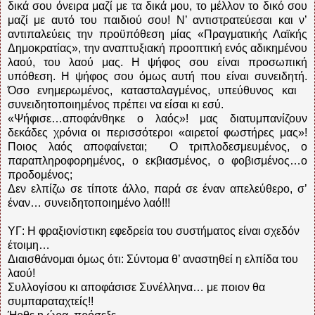
δικά σου όνειρα μαζί με τα δικά μου, το μέλλον το δικό σου
μαζί με αυτό του παιδιού σου! Ν’ αντιστρατεύεσαι και ν’
αντιπαλεύεις την προϋπόθεση μίας «Πραγματικής Λαϊκής
Δημοκρατίας», την αναπτυξιακή προοπτική ενός αδικημένου
λαού, του λαού μας. Η ψήφος σου είναι προσωπική
υπόθεση. Η ψήφος σου όμως αυτή που είναι συνειδητή.
Όσο ενημερωμένος, κατασταλαγμένος, υπεύθυνος και
συνειδητοποιημένος πρέπει να είσαι κι εσύ.
«Ψήφισε…αποφάνθηκε ο λαός»! μας διατυμπανίζουν
δεκάδες χρόνια οι περισσότεροι «αιρετοί φωστήρες μας»!
Ποιος λαός αποφαίνεται; Ο τριπλοδεσμευμένος, ο
παραπληροφορημένος, ο εκβιασμένος, ο φοβισμένος…ο
προδομένος;
Δεν ελπίζω σε τίποτε άλλο, παρά σε έναν απελεύθερο, σ’
έναν… συνειδητοποιημένο λαό!!!
ΥΓ: Η φραξιονίστικη εφεδρεία του συστήματος είναι σχεδόν
έτοιμη…
Διαισθάνομαι όμως ότι: Σύντομα θ’ αναστηθεί η ελπίδα του
λαού!
Συλλογίσου κι αποφάσισε Συνέλληνα… με ποιον θα
συμπαραταχτείς!!