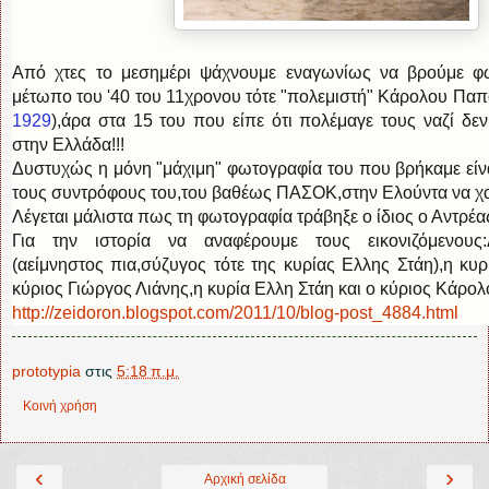
Από χτες το μεσημέρι ψάχνουμε εναγωνίως να βρούμε φ
μέτωπο του '40 του 11χρονου τότε "πολεμιστή" Κάρολου Παπ
1929
),άρα στα 15 του που είπε ότι πολέμαγε τους ναζί δε
στην Ελλάδα!!!
Δυστυχώς η μόνη "μάχιμη" φωτογραφία του που βρήκαμε είνα
τους συντρόφους του,του βαθέως ΠΑΣΟΚ,στην Ελούντα να χ
Λέγεται μάλιστα πως τη φωτογραφία τράβηξε ο ίδιος ο Αντρέ
Για την ιστορία να αναφέρουμε τους εικονιζόμενους:
(αείμνηστος πια,σύζυγος τότε της κυρίας Ελλης Στάη),η κυ
κύριος Γιώργος Λιάνης,η κυρία Ελλη Στάη και ο κύριος Κάρο
http://zeidoron.blogspot.com/2011/10/blog-post_4884.html
prototypia
στις
5:18 π.μ.
Κοινή χρήση
‹
›
Αρχική σελίδα