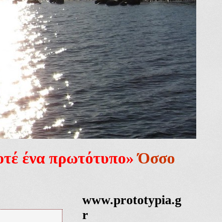
ποτέ ένα πρωτότυπο»
Όσσο
www.prototypia.g
r