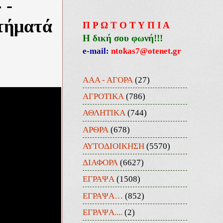
 -
ιτήματά
Π Ρ Ω Τ Ο Τ Υ Π Ι Α
Η δική σου φωνή!!!
e-mail:
ntokas7@otenet.gr
ΑΑΑ - ΑΓΟΡΑ
(27)
ΑΓΡΟΤΙΚΑ
(786)
ΑΘΛΗΤΙΚΑ
(744)
ΑΡΘΡΑ
(678)
ΑΥΤΟΔΙΟΙΚΗΣΗ
(5570)
ΔΙΑΦΟΡΑ
(6627)
ΕΓΡΑΨΑ
(1508)
ΕΓΡΑΨΑ…
(852)
ΕΓΡΑΨΑ....
(2)