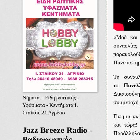
«Μαζί και 
συναυλίας
παρακολού
Πανεπιστημ
Τη συναυ
το
Πανελ
Δικαιοσύνη
Νήματα – Είδη ραπτικής -
συμμετοχή 
Υφάσματα - Κεντήματα Ι.
Σταΐκου 21 Αγρίνιο
Για μια ακ
και τώρα!
Jazz Breeze Radio -
Παράλληλα,
Ραδιοφωνικός