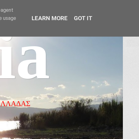
r-agent
LEARN MORE
GOT IT
te usage
ia
ΕΛΛΑΔΑΣ