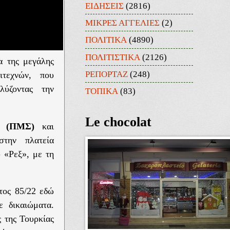
ΕΙΔΗΣΕΙΣ
(2816)
ΜΙΚΡΕΣ ΑΓΓΕΛΙΕΣ
(2)
ΠΟΛΙΤΙΚΑ
(4890)
ΠΟΛΙΤΙΣΤΙΚΑ
(2126)
α της μεγάλης
ΡΕΠΟΡΤΑΖ
(248)
ιτεχνών, που
λύζοντας την
ΤΟΠΙΚΑ
(83)
Le chocolat
ς (ΠΜΣ)
και
στην πλατεία
υ «Ρεξ», με τη
τος 85/22 εδώ
ε δικαιώματα.
 της Τουρκίας