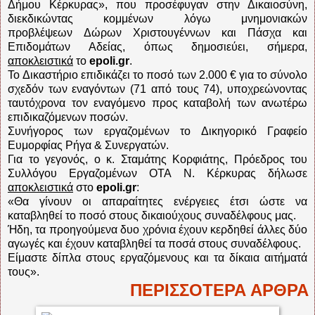
Δήμου Κέρκυρας», που προσέφυγαν στην Δικαιοσύνη,
διεκδικώντας κομμένων λόγω μνημονιακών
προβλέψεων Δώρων Χριστουγέννων και Πάσχα και
Επιδομάτων Αδείας, όπως δημοσιεύει, σήμερα,
αποκλειστικά
το
epoli.gr
.
To Δικαστήριο επιδικάζει το ποσό των 2.000 € για το σύνολο
σχεδόν των εναγόντων (71 από τους 74), υποχρεώνοντας
ταυτόχρονα τον εναγόμενο προς καταβολή των ανωτέρω
επιδικαζόμενων ποσών.
Συνήγορος των εργαζομένων το Δικηγορικό Γραφείο
Ευμορφίας Ρήγα & Συνεργατών.
Για το γεγονός, ο κ. Σταμάτης Κορφιάτης, Πρόεδρος του
Συλλόγου Εργαζομένων ΟΤΑ Ν. Κέρκυρας δήλωσε
αποκλειστικά
στο
epoli.gr
:
«Θα γίνουν οι απαραίτητες ενέργειες έτσι ώστε να
καταβληθεί το ποσό στους δικαιούχους συναδέλφους μας.
Ήδη, τα προηγούμενα δυο χρόνια έχουν κερδηθεί άλλες δύο
αγωγές και έχουν καταβληθεί τα ποσά στους συναδέλφους.
Είμαστε δίπλα στους εργαζόμενους και τα δίκαια αιτήματά
τους».
ΠΕΡΙΣΣΟΤΕΡΑ ΑΡΘΡΑ