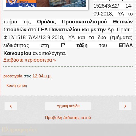
152843/Δ2/ 14-
09-2018, ΥΑ το
τμήμα της
Ομάδας Προσανατολισμού Θετικών
Σπουδών
στο
ΓΕΛ Παναιτωλίου και με την
Αρ. Πρωτ.:
Φ12/151817/Δ4/13-9-2018, ΥΑ και τα δύο (τμήματα)
ειδικότητας στη
Γ’ τάξη
του
ΕΠΑΛ
Καινουρίου
αναιτιολόγητα.
Διαβάστε περισσότερα »
prototypia
στις
12:04 μ.μ.
Κοινή χρήση
‹
›
Αρχική σελίδα
Προβολή έκδοσης ιστού
Πληροφορίες