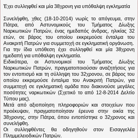
Έχει συλληφθεί και μία 38χρονη για υπόθαλψη εγκληματία
Συνελήφθη, χθες (18-10-2014) νωρίς το απόγευμα, στην
Πάτρα, από Αστυνομικούς του Τμήματος Δίωξης
Ναρκωτικών Πατρών, ένας ημεδαπός άνδρας, ηλικίας 32
ετών, σε βάρος του οποίου εκκρεμούσε ένταλμα του
Ανακριτή Πατρών για συμμετοχή σε εγκληματική οργάνωση.
Για την ίδια υπόθεση έχει συλληφθεί και μία 38χρονη
ημεδαπή για υπόθαλψη εγκληματία.
Ειδικότερα, οι Αστυνομικοί του Τμήματος Δίωξης
Ναρκωτικών Πατρών, πραγματοποιούσαν αναζητήσεις για
τον εντοπισμό και τη σύλληψη του 32χρονου, σε βάρος του
οποίου εκκρεμούσε ένταλμα του Ανακριτή Πατρών, για
συμμετοχή σε εγκληματική ομάδα που διακινούσε μεγάλες
ποσότητες ναρκωτικών (Σχετικό το από 12-8-2014 Δελτίο
Τύπου μας).
Μετά από αξιοποίηση πληροφοριών και στοιχείων που
προέκυψαν, πραγματοποίησαν έρευνα στην οικία της
38χρονης, στην Πάτρα, όπου εντοπίστηκε ο 32χρονος και
συνελήφθη.
Οι συλληφθέντες θα οδηγηθούν στον Εισαγγελέα
Πλημμελειοδικών Πατρών.