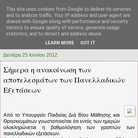
This site uses cookies from Google to deliver its services
prototypia
and to analyze traffic. Your IP address and user-agent are
shared with Google along with performance and security
metrics to ensure quality of service, generate usage
"ΠΡΩΤΟΤΥΠΙΑ" * ΑΝΕΞΑΡΤΗΤΗ-ΗΛΕΚΤΡΟΝΙΚΗ-
statistics, and to detect and address abuse.
ΕΦΗΜΕΡΙΔΑ * ΔΥΤΙΚΗΣ ΕΛΛΑΔΑΣ
LEARN MORE
GOT IT
Δευτέρα 25 Ιουνίου 2012
Σήμερα η ανακοίνωση των
αποτελεσμάτων των Πανελλαδικών
Εξετάσεων
Από το Υπουργείο Παιδείας Διά Βίου Μάθησης και
Θρησκευμάτων γνωστοποιείται ότι εντός των ημερών
ολοκληρώνεται η βαθμολόγηση των γραπτών των
πανελλαδικών εξετάσεων.