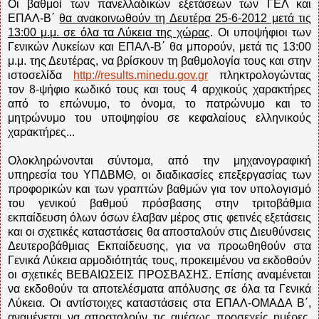
Οι βαθμοί των πανελλαδικών εξετάσεων των ΓΕΛ και
ΕΠΑΛ-Β΄
θα ανακοινωθούν τη Δευτέρα 25-6-2012 μετά τις
13:00 μ.μ. σε όλα τα Λύκεια της χώρας
. Οι υποψήφιοι των
Γενικών Λυκείων και ΕΠΑΛ-Β΄ θα μπορούν, μετά τις 13:00
μ.μ. της Δευτέρας, να βρίσκουν τη βαθμολογία τους και στην
ιστοσελίδα
http://results.minedu.gov.gr
πληκτρολογώντας
τον 8-ψήφιο κωδικό τους και τους 4 αρχικούς χαρακτήρες
από το επώνυμο, το όνομα, το πατρώνυμο και το
μητρώνυμο του υποψηφίου σε κεφαλαίους ελληνικούς
χαρακτήρες...
Ολοκληρώνονται σύντομα, από την μηχανογραφική
υπηρεσία του ΥΠΔΒΜΘ, οι διαδικασίες επεξεργασίας των
προφορικών και των γραπτών βαθμών για τον υπολογισμό
του γενικού βαθμού πρόσβασης στην τριτοβάθμια
εκπαίδευση όλων όσων έλαβαν μέρος στις φετινές εξετάσεις
και οι σχετικές καταστάσεις θα αποσταλούν στις Διευθύνσεις
Δευτεροβάθμιας Εκπαίδευσης, για να προωθηθούν στα
Γενικά Λύκεια αρμοδιότητάς τους, προκειμένου να εκδοθούν
οι σχετικές ΒΕΒΑΙΩΣΕΙΣ ΠΡΟΣΒΑΣΗΣ. Επίσης αναμένεται
να εκδοθούν τα αποτελέσματα απόλυσης σε όλα τα Γενικά
Λύκεια. Οι αντίστοιχες καταστάσεις στα ΕΠΑΛ-ΟΜΑΔΑ Β΄,
αναμένεται να αποσταλούν τις αμέσως προσεχείς ημέρες,