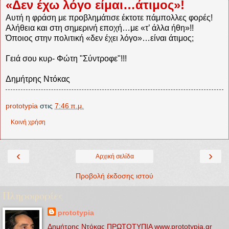
«Δεν έχω λόγο είμαι…άτιμος»!
Αυτή η φράση με προβλημάτισε έκτοτε πάμπολλες φορές!
Αλήθεια και στη σημερινή εποχή…με «τ’ άλλα ήθη»!!
Όποιος στην πολιτική «δεν έχει λόγο»…είναι άτιμος;
Γειά σου κυρ- Φώτη "Σύντροφε"!!!
Δημήτρης Ντόκας
prototypia
στις
7:46 π.μ.
Κοινή χρήση
‹
›
Αρχική σελίδα
Προβολή έκδοσης ιστού
Πληροφορίες
prototypia
Δημήτρης Ντόκας ΠΡΩΤΟΤΥΠΙΑ www.prototypia.gr