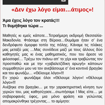
«Δεν έχω λόγο είμαι…άτιμος»!
Άμα έχεις λόγο τον κρατάς!!!
Τι θυμήθηκα τώρα ...
Μαθητές κι εμείς κάποτε…Τετραήμερη εκδρομή Θεσσαλία-
Μακεδονία. Φτάσαμε στη Βέροια…Θυμάμαι ήταν σ’ ένα
δενδρόφυτο όμορφο τοπίο της πόλης. Κάναμε τις πλάκες
μας μεταξύ μας …Μας συνόδευε μαζί με τους άλλους δύο
καθηγητές μας κι ένας μαθηματικός, που του άρεσε να
φιλοσοφεί… Τρέχω τον πιάνω απ’ το χέρι και τραβώντας τον
προσπαθώ και με την «χαβαλετζίδικη αρωγή» κάποιων
συμμαθητών μου να τον ανεβάσουμε σ’ ένα κοντινό βραχάκι
και του φωνάζω… «Θέλουμε λόγο»!!!
Εν χορώ φωνάζαμε όλοι «Θέλουμε λόγο»! «Θέλουμε
λόγο»!!!
Ανέβηκε στο βραχάκι… με την χαρακτηριστική κίνηση των
χεριών του, μας καθησύχασε…σιωπήσαμε ! Μας είπε… με
σοβαροφανές ύφος, μια μόνο φράση και γελώντας
απομακρύνθηκε τρέχοντας… το αμίμητο: