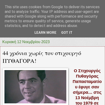
This site uses cookies from Google to deliver its services
prototypia
and to analyze traffic. Your IP address and user-agent are
shared with Google along with performance and security
metrics to ensure quality of service, generate usage
"ΠΡΩΤΟΤΥΠΙΑ" * ΑΝΕΞΑΡΤΗΤΗ-ΗΛΕΚΤΡΟΝΙΚΗ-
statistics, and to detect and address abuse.
ΕΦΗΜΕΡΙΔΑ * ΔΥΤΙΚΗΣ ΕΛΛΑΔΑΣ
LEARN MORE
GOT IT
Κυριακή 12 Νοεμβρίου 2023
44 χρόνια χωρίς τον στιχουργό
ΠΥΘΑΓΟΡΑ!
Ο Στιχουργός
Πυθαγόρας
Παπασταματίο
υ έφυγε σαν
σήμερα… στις
13 Νοέμβρη
του 1979 σε