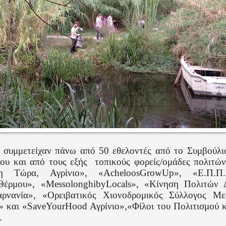
 συμμετείχαν πάνω από 50 εθελοντές από το Συμβούλι
ου και από τους εξής
τοπικούς φορείς/ομάδες πολιτώ
η Τώρα, Αγρίνιο», «AcheloosGrowUp», «Ε.Π.Π
έρμου», «MessolonghibyLocals», «Κίνηση Πολιτών 
αρνανία», «Ορειβατικός Χιονοδρομικός Σύλλογος Μ
 και «SaveYourHood Αγρίνιο»,«Φίλοι του Πολιτισμού κ
.