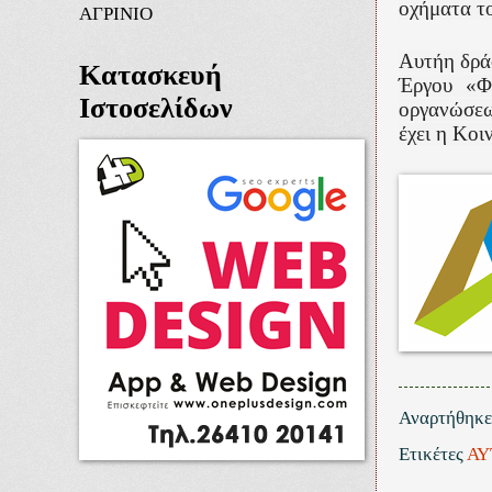
οχήματα τ
ΑΓΡΙΝΙΟ
Αυτήη δρ
Κατασκευή
Έργου «Φ
Ιστοσελίδων
οργανώσεω
έχει η Κοι
Αναρτήθηκ
Ετικέτες
ΑΥ