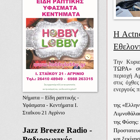
Η
Act
Εθελοντ
Την Κυρι
ΤΩΡΑ» συ
περιοχή Α
στις όχθε
ενεργούς 
Νήματα – Είδη ραπτικής -
Υφάσματα - Κεντήματα Ι.
της «Ελλην
Σταΐκου 21 Αγρίνιο
Λιμνοθάλα
της Φύσης:
Jazz Breeze Radio -
Προστατευ
Ραδιοφωνικός
και ξεκίνησ