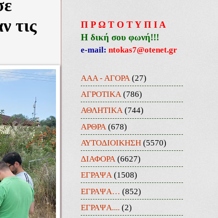
σε
ν τις
Π Ρ Ω Τ Ο Τ Υ Π Ι Α
Η δική σου φωνή!!!
e-mail:
ntokas7@otenet.gr
ΑΑΑ - ΑΓΟΡΑ
(27)
ΑΓΡΟΤΙΚΑ
(786)
ΑΘΛΗΤΙΚΑ
(744)
ΑΡΘΡΑ
(678)
ΑΥΤΟΔΙΟΙΚΗΣΗ
(5570)
ΔΙΑΦΟΡΑ
(6627)
ΕΓΡΑΨΑ
(1508)
ΕΓΡΑΨΑ…
(852)
ΕΓΡΑΨΑ....
(2)