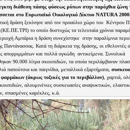
εγκτη διάθεση πάσης φύσεως ρύπων στην παρόχθια ζώνη 
άσσεται στο Ευρωπαϊκό Οικολογικό Δίκτυο NATURA 2000
τική δράση ξεκίνησε από τον προαύλιο χώρο του
Κέντρου Π
 (ΚΕ.ΠΕ.ΤΡΙ) το οποίο δυστυχώς τα τελευταία χρόνια παραμέ
εριοχή Αμπάρια η δράση συνεχίστηκε
στην παραλίμνια περι
ης Παντάνασσας. Κατά τη διάρκεια της δράσης, οι εθελοντές
ς απορριμμάτων και πολλά ογκώδη
αντικείμενα. Συνολικά
ηκαν 90.000 λίτρα σκουπιδιών, τα οποία περιλάμβαναν πλασ
λιά παπούτσια και παιγνίδια, μεταλλικά εξαρτήματα,
συσκευα
 φαρμάκων (άκρως τοξικές για το περιβάλλον)
, χαρτιά, ο
κουπιδιών, αλουμινένιες συσκευασίες αναψυκτικών, ελαστικ
ν, σπασμένες καρέκλες, κ.ά.