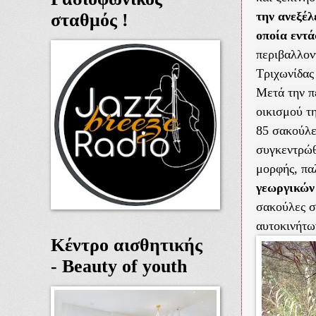
την ανεξέλ
σταθμός !
οποία εντ
περιβαλλον
Τριχωνίδας
Μετά την π
οικισμού τ
85 σακούλε
συγκεντρώθ
μορφής, πα
γεωργικών
σακούλες σ
αυτοκινήτω
Κέντρο αισθητικής
- Beauty of youth