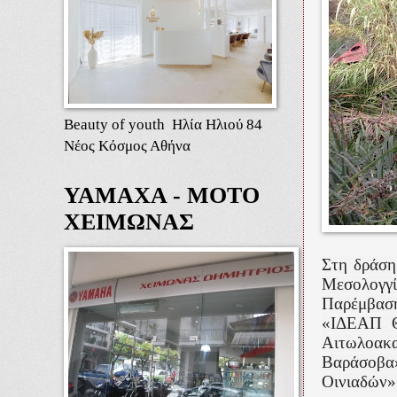
Beauty of youth Ηλία Ηλιού 84
Νέος Κόσμος Αθήνα
ΥΑΜΑΧΑ - ΜΟΤΟ
ΧΕΙΜΩΝΑΣ
Στη δράση
Μεσολογγί
Παρέμβασ
«ΙΔΕΑΠ Θ
Αιτωλοακ
Βαράσοβα»
Οινιαδών»