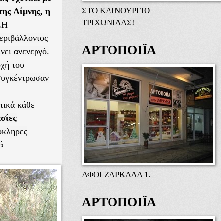
ΣΤΟ ΚΑΙΝΟΥΡΓΙΟ
της Λίμνης, η
ΤΡΙΧΩΝΙΔΑΣ!
.
H
εριβάλλοντος
ΑΡΤΟΠΟΙΪΑ
νει ανενεργό.
οχή του
 συγκέντρωσαν
τικά κάθε
σίες
λόκληρες
ά
ΑΦΟΙ ΖΑΡΚΑΔΑ 1.
ΑΡΤΟΠΟΙΪΑ