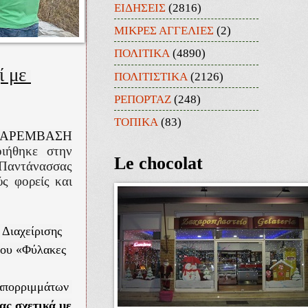
ΕΙΔΗΣΕΙΣ
(2816)
ΜΙΚΡΕΣ ΑΓΓΕΛΙΕΣ
(2)
ΠΟΛΙΤΙΚΑ
(4890)
 με
ΠΟΛΙΤΙΣΤΙΚΑ
(2126)
ΡΕΠΟΡΤΑΖ
(248)
ΤΟΠΙΚΑ
(83)
ΠΑΡΕΜΒΑΣΗ
οιήθηκε στην
Le chocolat
 Παντάνασσας
ύς φορείς και
 Διαχείρισης
γου «Φύλακες
απορριμμάτων
ας σχετικά με