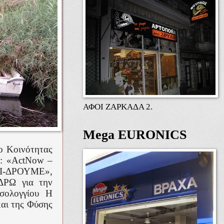
ΑΦΟΙ ΖΑΡΚΑΔΑ 2.
Mega EURONICS
ο Κοινότητας
ν: «ActNow –
.Ι-ΔΡΟΥΜΕ»,
ΔΡΩ για την
εσολογγίου Η
αι της Φύσης