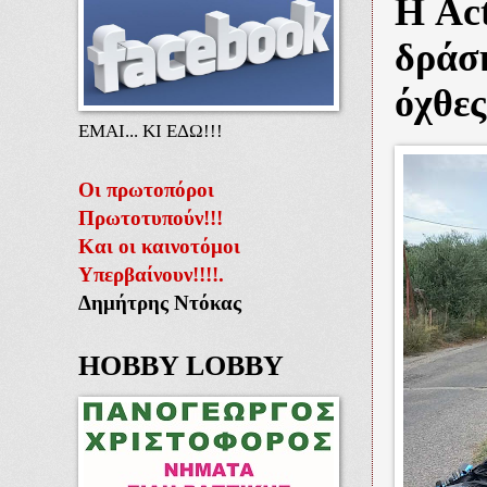
Η Ac
δράση
όχθες
ΕΜΑΙ... ΚΙ ΕΔΩ!!!
Οι πρωτοπόροι
Πρωτοτυπούν!!!
Και οι καινοτόμοι
Υπερβαίνουν!!!!.
Δημήτρης Ντόκας
HOBBY LOBBY