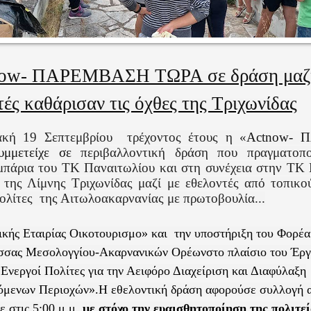
now
- ΠΑΡΕΜΒΑΣΗ ΤΩΡΑ σε δράση μαζί
ές καθάρισαν τις όχθες της Τριχωνίδας
ακή 19 Σεπτεμβρίου
τρέχοντος έτους η «
Actnow
- 
μμετείχε σε
περιβαλλοντική δράση που πραγματοπ
μπάρια του ΤΚ Παναιτωλίου και στη συνέχεια στην ΤΚ
ς της Λίμνης Τριχωνίδας μαζί με εθελοντές από τοπικο
πολίτες
της Αιτωλοακαρνανίας με πρωτοβουλία...
ικής Εταιρίας Οικοτουρισμο» και
την υποστήριξη του Φορέα
σσας Μεσολογγίου-Ακαρνανικών Ορέωνστο πλαίσιο του Έρ
 Ενεργοί Πολίτες για την Αειφόρο Διαχείριση και Διαφύλαξη
όμενων Περιοχών».Η εθελοντική δράση αφορούσε συλλογή 
ε στις 5:00 μ.μ.
με στόχο την ευαισθητοποίηση της πολιτεί