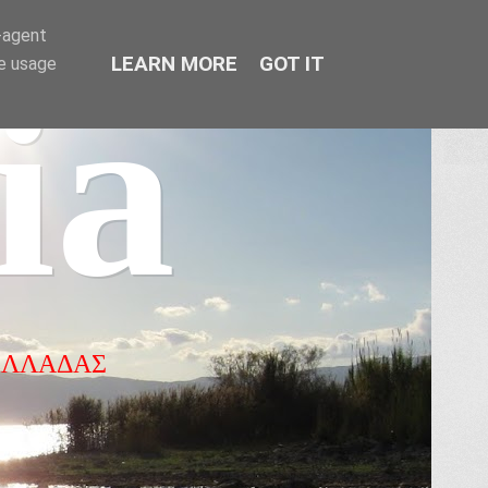
r-agent
LEARN MORE
GOT IT
te usage
ia
ΕΛΛΑΔΑΣ