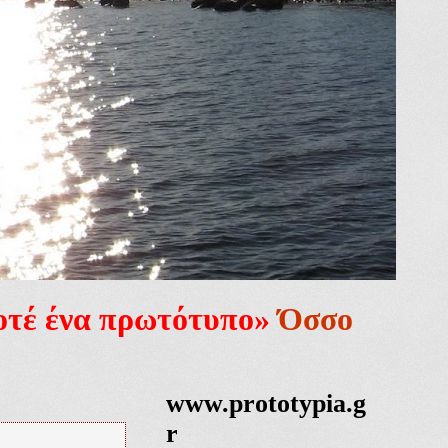
ποτέ ένα πρωτότυπο»
Όσσο
www.prototypia.g
r