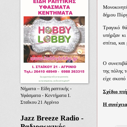
Μονοκινητ
δήμου Πύρ
Τραγικό θά
υπήρξαν κι
σπίτια, και
Ο συνεπιβά
της πόλης 
είχε σκοπό
Νήματα – Είδη ραπτικής -
Σχέδιο πτ
Υφάσματα - Κεντήματα Ι.
Σταΐκου 21 Αγρίνιο
Η συνέχε
Jazz Breeze Radio -
Ραδιοφωνικός