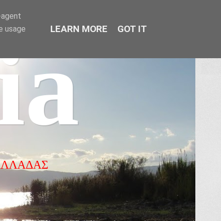
r-agent
LEARN MORE
GOT IT
te usage
ia
ΕΛΛΑΔΑΣ