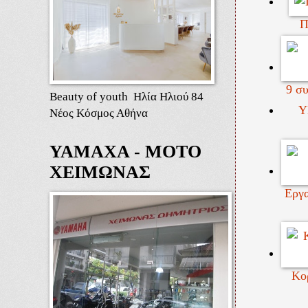
Π
9 συ
Beauty of youth Ηλία Ηλιού 84
Υ
Νέος Κόσμος Αθήνα
ΥΑΜΑΧΑ - ΜΟΤΟ
ΧΕΙΜΩΝΑΣ
Εργα
Κο