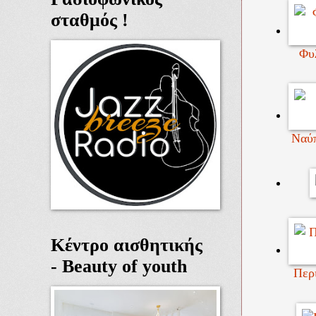
σταθμός !
Φυλ
Ναύπ
Κέντρο αισθητικής
- Beauty of youth
Περι