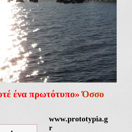
ποτέ ένα πρωτότυπο»
Όσσο
www.prototypia.g
r