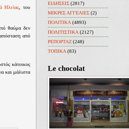
ΕΙΔΗΣΕΙΣ
(2817)
ά Ηλείας
, του
ΜΙΚΡΕΣ ΑΓΓΕΛΙΕΣ
(2)
ΠΟΛΙΤΙΚΑ
(4893)
από θαύμα δεν
ΠΟΛΙΤΙΣΤΙΚΑ
(2127)
 απόσταση από
ΡΕΠΟΡΤΑΖ
(248)
ΤΟΠΙΚΑ
(83)
στός κάτοικος
Le chocolat
να και μάλιστα