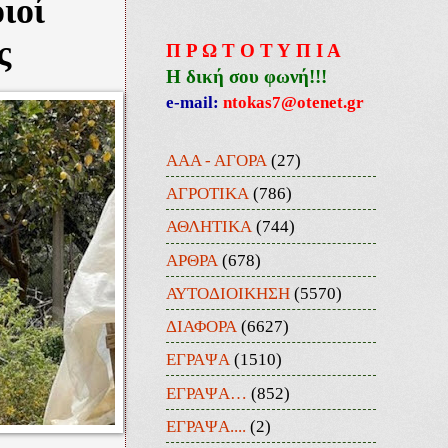
ιοί
ς
Π Ρ Ω Τ Ο Τ Υ Π Ι Α
Η δική σου φωνή!!!
e-mail:
ntokas7@otenet.gr
ΑΑΑ - ΑΓΟΡΑ
(27)
ΑΓΡΟΤΙΚΑ
(786)
ΑΘΛΗΤΙΚΑ
(744)
ΑΡΘΡΑ
(678)
ΑΥΤΟΔΙΟΙΚΗΣΗ
(5570)
ΔΙΑΦΟΡΑ
(6627)
ΕΓΡΑΨΑ
(1510)
ΕΓΡΑΨΑ…
(852)
ΕΓΡΑΨΑ....
(2)