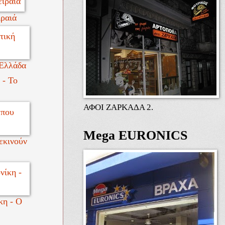
ραιά
 Ελλάδα
 - Το
ΑΦΟΙ ΖΑΡΚΑΔΑ 2.
Mega EURONICS
εκινούν
κη - Ο