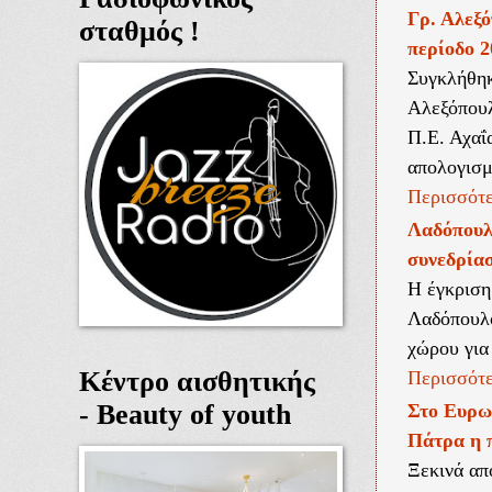
Γρ. Αλεξό
σταθμός !
περίοδο 2
Συγκλήθηκ
Αλεξόπουλ
Π.Ε. Αχαΐ
απολογισμό
Περισσότε
Λαδόπουλ
συνεδρία
Η έγκριση
Λαδόπουλο
χώρου για
Κέντρο αισθητικής
Περισσότε
- Beauty of youth
Στο Ευρω
Πάτρα η 
Ξεκινά απ