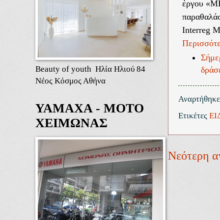
έργου «M
παραθαλάσ
Interreg M
Περισσότε
Σήμερ
Beauty of youth Ηλία Ηλιού 84
δράσ
Νέος Κόσμος Αθήνα
Αναρτήθηκ
ΥΑΜΑΧΑ - ΜΟΤΟ
Ετικέτες
ΕΙ
ΧΕΙΜΩΝΑΣ
Νεότερη α