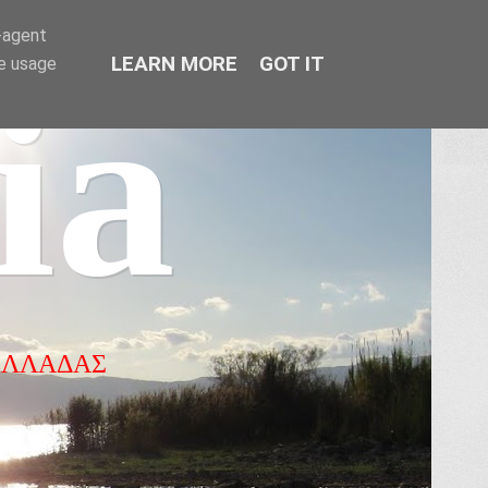
r-agent
LEARN MORE
GOT IT
te usage
ia
ΕΛΛΑΔΑΣ