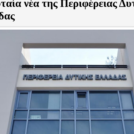
ταία νέα της Περιφέρειας Δυ
δας