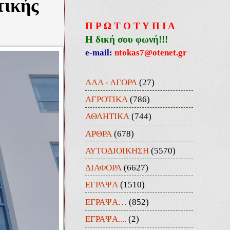
τικής
Π Ρ Ω Τ Ο Τ Υ Π Ι Α
Η δική σου φωνή!!!
e-mail:
ntokas7@otenet.gr
ΑΑΑ - ΑΓΟΡΑ
(27)
ΑΓΡΟΤΙΚΑ
(786)
ΑΘΛΗΤΙΚΑ
(744)
ΑΡΘΡΑ
(678)
ΑΥΤΟΔΙΟΙΚΗΣΗ
(5570)
ΔΙΑΦΟΡΑ
(6627)
ΕΓΡΑΨΑ
(1510)
ΕΓΡΑΨΑ…
(852)
ΕΓΡΑΨΑ....
(2)