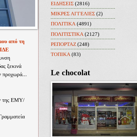
ΕΙΔΗΣΕΙΣ
(2816)
ΜΙΚΡΕΣ ΑΓΓΕΛΙΕΣ
(2)
ΠΟΛΙΤΙΚΑ
(4891)
ΠΟΛΙΤΙΣΤΙΚΑ
(2127)
μου από τη
ΡΕΠΟΡΤΑΖ
(248)
 ΠΔΕ
ΤΟΠΙΚΑ
(83)
θυνση
ας ξεκινά
Le chocolat
 προχωρά...
ν της ΕΜΥ/
 Γραμματεία