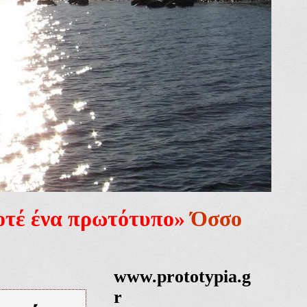
ποτέ ένα πρωτότυπο»
Όσσο
www.prototypia.g
r