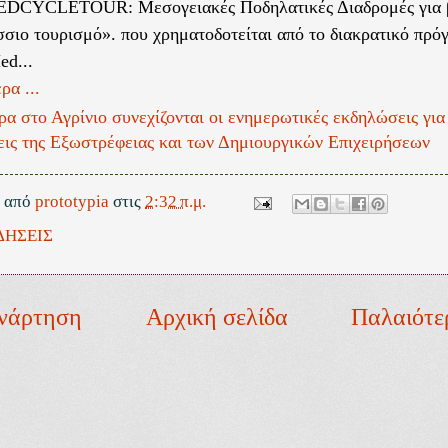
EDCYCLETOUR: Μεσογειακές Ποδηλατικές Διαδρομές για 
σιο τουρισμό». που χρηματοδοτείται από το διακρατικό πρό
ed...
ρα ...
α στο Αγρίνιο συνεχίζονται οι ενημερωτικές εκδηλώσεις για 
εις της Εξωστρέφειας και των Δημιουργικών Επιχειρήσεων
ε από
prototypia
στις
2:32 π.μ.
ΔΗΣΕΙΣ
νάρτηση
Αρχική σελίδα
Παλαιότε