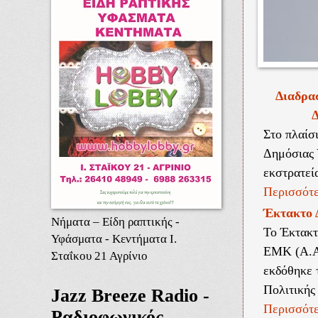
Διαδρασ
Δ
Στο πλαίσ
Δημόσιας 
εκστρατεί
Περισσότε
Έκτακτο 
Νήματα – Είδη ραπτικής -
Το Έκτακτ
Υφάσματα - Κεντήματα Ι.
ΕΜΚ (Α.Α.
Σταΐκου 21 Αγρίνιο
εκδόθηκε 
Πολιτικής 
Jazz Breeze Radio -
Περισσότε
Ραδιοφωνικός