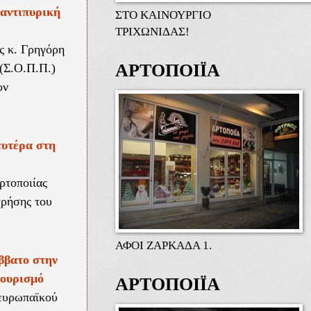
 αντιπυρική
ΣΤΟ ΚΑΙΝΟΥΡΓΙΟ
ΤΡΙΧΩΝΙΔΑΣ!
ς κ. Γρηγόρη
ΑΡΤΟΠΟΙΪΑ
(Σ.Ο.Π.Π.)
ον
υτέρα στη
ρτοποιίας
ρήσης του
ΑΦΟΙ ΖΑΡΚΑΔΑ 1.
ββατο στην
τουρισμό
ΑΡΤΟΠΟΙΪΑ
 ευρωπαϊκού