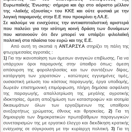
Ευρωπαϊκής Ένωσης· σήμερα και όχι στο αόριστο μέλλον
της «λαϊκής εξουσίας» του ΚΚΕ και ούτε φυσικά με την
λογική παραμονής στην Ε.Ε που προκρίνει η ΛΑ.Ε.
Σε καλούμε να ενισχύσεις την αντικαπιταλιστική αριστερά
που παλεύει για την ισότιμη κοινή δράση των δυνάμεων
που κατανοούν ότι δεν μπορεί να υπάρξει φιλολαϊκή
πολιτική στα πλαίσια του ευρώ και της Ε.Ε.
Από αυτή τη σκοπιά η
ΑΝΤ.ΑΡ.ΣΥ.Α
στηρίζει τη πάλη της
φτωχομεσαίας αγροτιάς :
1)
Για την ικανοποίηση των άμεσων αναγκών επιβίωσης. Για να
υπάρχουν όροι παραμονής στην ύπαιθρο όπως: άμεση
απόσυρση της φορολεηλασίας και των συντάξεων δίψας,
κατάργηση των χαρατσιών , κατώτερες εγγυημένες τιμές,
ουσιαστική μείωση του κόστους παραγωγής, έργα υποδομής,
δωρεάν επιστημονική επιμόρφωση, πλήρη δημόσια ασφάλιση
της παραγωγής, απαλλοτρίωση της μεγάλης αγροτικής
ιδιοκτησίας, άμεση αποζημίωση των καταστροφών και ισοτιμία
δικαιωμάτων όλων των εργαζόμενων της υπαίθρου
ανεξαρτήτως χρώματος, έθνους και θρησκείας.
2)
Για τη
δημιουργία των δημοκρατικών πρωτοβάθμιων παραγωγικών
συνεταιρισμών της με εργατικό έλεγχο και διεκδίκηση κρατικής
ενίσχυσης σε σύγκρουση με την κυρίαρχη πολιτική.
3)
Για τη