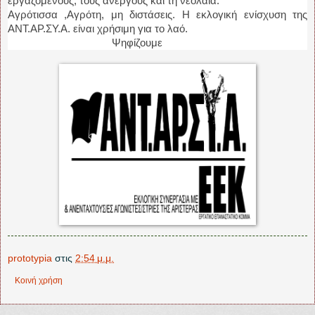
εργαζόμενους, τους άνεργους και τη νεολαία.
Αγρότισσα ,Αγρότη, μη διστάσεις. Η εκλογική ενίσχυση της
ΑΝΤ.ΑΡ.ΣΥ.Α. είναι χρήσιμη για το λαό.
Ψηφίζουμε
prototypia
στις
2:54 μ.μ.
Κοινή χρήση