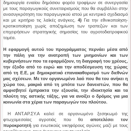
δημιουργία ενιαίου δημόσιου φορέα τροφίμων σε συνεργασία
με τους παραγωγικούς συνεταιρισμούς που θα συμβάλλει στην
ανασυγκρότηση του παραγωγικού ιστού με κεντρικό σχεδιασμό
και με κριτήριο τις λαϊκές ανάγκες.
4)
Για την εθνικοποίηση-
κρατικοποίηση χωρίς αποζημίωση των τραπεζών και των
επιχειρήσεων στρατηγικής σημασίας του αγροτοδιατροφικού
τομέα.
Η εφαρμογή αυτού του προγράμματος περνάει μέσα από
την πάλη για την ανατροπή των μνημονίων και των
κυβερνήσεων που τα εφαρμόζουν, τη διαγραφή του χρέους,
την έξοδο από το ευρώ και την αποδέσμευση της χώρας
από τη Ε.Ε, με δημοκρατικό επανακαθορισμό των διεθνών
μας σχέσεων. Με τον οργανωμένο λαό που θα του ανήκει η
χώρα του, μακριά από τη μπότα των δανειστών, που θα
αμφισβητεί έμπρακτα την εξουσία, την ιδιοκτησία και τα
πλούτη της αστικής τάξης, για να ανοίξει ο δρόμος για μια
κοινωνία στα χέρια των παραγωγών του πλούτου.
Η ΑΝΤ.ΑΡ.ΣΥ.Α καλεί σε οργανωμένο ξεσηκωμό της
φτωχομεσαίας αγροτιάς που θα
αποτελέσει τον
πυροκροτητή
για ενωτικούς νικηφόρους αγώνες μαζί με τους