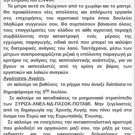
Τα μέτρα αυτά σε διώχνουν από το χωράφι και το μαντρί.
Θα προκαλέσουν νέες απολύσεις και απλήρωτη εργασία
στις επιχειρήσεις του αγροτικού τομέα όπου δουλεύει
πληθώρα συγγενών σου. Θα συμπιέσουν βάναυσα όλους
τους επαγγελματίες του κλάδου σε κάθε αγροτική περιοχή
συμβάλλοντας στην καταστροφή ενός μέρους της
εγχώριας παραγωγής, ειδικά αυτό που μπορεί να καλύψει
τις διατροφικές ανάγκες του λαού. Ταυτόχρονα, μέσω των
μέτρων αναπροσαρμόζεται ριζικά η υπόλοιπη παραγωγή με
κριτήριο τις ανάγκες της καπιταλιστικής ανάπτυξης, για να
βγουν οι καπιταλιστές από τη κρίση σε βάρος των
εργατικών και λαϊκών αναγκών
.
Αγρότισσα, Αγρότη,
σε καλούμε να βαθύνεις το ρήγμα που άνοιξε διάπλατα το
ης
δημοψήφισμα της 5
Ιουλίου.
Σε καλούμε να καταδικάσεις το μνημονιακό στρατόπεδο
των ΣΥΡΙΖΑ-ΑΝΕΛ-ΝΔ-ΠΑΣΟΚ-ΠΟΤΑΜΙ. Μην ξεγελαστείς
από τη δημαγωγία της Χρυσής Αυγής που πίνει νερό στο
όνομα του Ευρώ και της Ευρωπαϊκής Ένωσης.
Σε καλούμε να ενισχύσεις την αντικαπιταλιστική αριστερά
που φιλοδοξεί να οργανώσει μαζί σου, την ρήξη με τους
εκβιαστές και του οικονομικούς δολοφόνους της