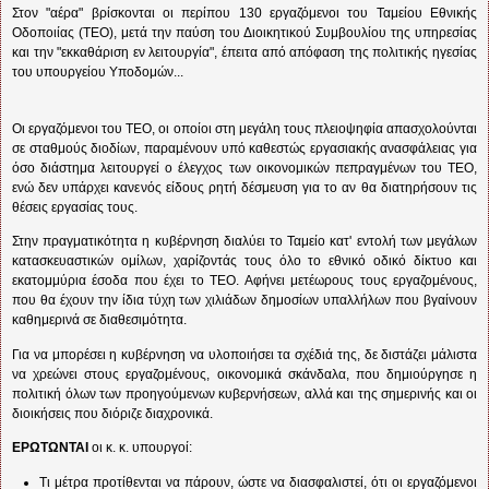
Στον "αέρα" βρίσκονται οι περίπου 130 εργαζόμενοι του Ταμείου Εθνικής
Οδοποιίας (ΤΕΟ), μετά την παύση του Διοικητικού Συμβουλίου της υπηρεσίας
και την "εκκαθάριση εν λειτουργία", έπειτα από απόφαση της πολιτικής ηγεσίας
του υπουργείου Υποδομών...
Οι εργαζόμενοι του ΤΕΟ, οι οποίοι στη μεγάλη τους πλειοψηφία απασχολούνται
σε σταθμούς διοδίων, παραμένουν υπό καθεστώς εργασιακής ανασφάλειας για
όσο διάστημα λειτουργεί ο έλεγχος των οικονομικών πεπραγμένων του ΤΕΟ,
ενώ δεν υπάρχει κανενός είδους ρητή δέσμευση για το αν θα διατηρήσουν τις
θέσεις εργασίας τους.
Στην πραγματικότητα η κυβέρνηση διαλύει το Ταμείο κατ' εντολή των μεγάλων
κατασκευαστικών ομίλων, χαρίζοντάς τους όλο το εθνικό οδικό δίκτυο και
εκατομμύρια έσοδα που έχει το ΤΕΟ. Αφήνει μετέωρους τους εργαζομένους,
που θα έχουν την ίδια τύχη των χιλιάδων δημοσίων υπαλλήλων που βγαίνουν
καθημερινά σε διαθεσιμότητα.
Για να μπορέσει η κυβέρνηση να υλοποιήσει τα σχέδιά της, δε διστάζει μάλιστα
να χρεώνει στους εργαζομένους, οικονομικά σκάνδαλα, που δημιούργησε η
πολιτική όλων των προηγούμενων κυβερνήσεων, αλλά και της σημερινής και οι
διοικήσεις που διόριζε διαχρονικά.
ΕΡΩΤΩΝΤΑΙ
οι κ. κ. υπουργοί:
Τι μέτρα προτίθενται να πάρουν, ώστε να διασφαλιστεί, ότι οι εργαζόμενοι