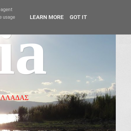
r-agent
LEARN MORE
GOT IT
te usage
ia
ΕΛΛΑΔΑΣ