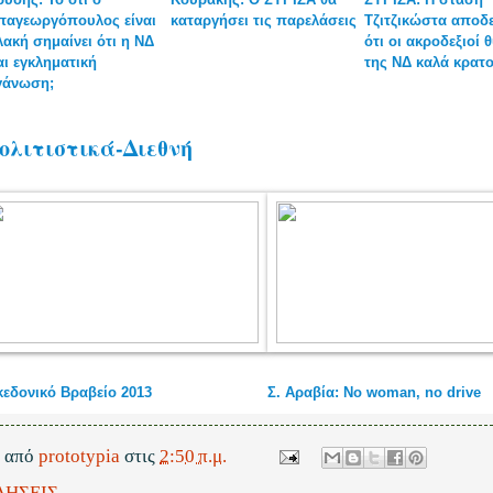
παγεωργόπουλος είναι
καταργήσει τις παρελάσεις
Τζιτζικώστα αποδε
ακή σημαίνει ότι η ΝΔ
ότι οι ακροδεξιοί 
αι εγκληματική
της ΝΔ καλά κρατ
γάνωση;
ολιτιστικά-Διεθνή
εδονικό Βραβείο 2013
Σ. Αραβία: No woman, no drive
ε από
prototypia
στις
2:50 π.μ.
ΔΗΣΕΙΣ