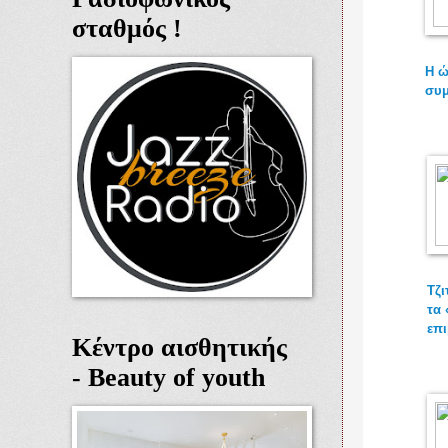
σταθμός !
Η ώ
συμ
Τζι
τα 
επι
Κέντρο αισθητικής
- Beauty of youth