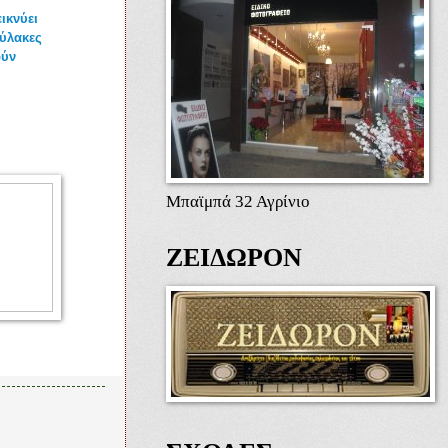
ικνύει
θύλακες
ούν
Μπαϊμπά 32 Αγρίνιο
ΖΕΙΔΩΡΟΝ