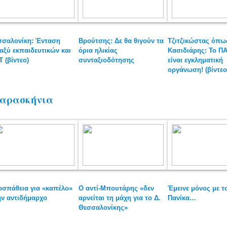
σσαλονίκη: Ένταση
Βρούτσης: Δε θα θιγούν τα
Τζιτζικώστας όπω
αξύ εκπαιδευτικών και
όρια ηλικίας
Κασιδιάρης: Το Π
 (βίντεο)
συνταξιοδότησης
είναι εγκληματική
οργάνωση! (βίντεο
αρασκήνια
οσπάθεια για «καπέλο»
Ο αντί-Μπουτάρης «δεν
Έμεινε μόνος με τ
ην αντιδήμαρχο
αρνείται τη μάχη για το Δ.
Πανίκα…
Θεσσαλονίκης»