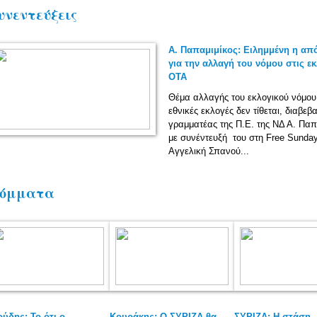
υνεντεύξεις
Α. Παπαμιμίκος: Ειλημμένη η α
για την αλλαγή του νόμου στις ε
ΟΤΑ
Θέμα αλλαγής του εκλογικού νόμου 
εθνικές εκλογές δεν τίθεται, διαβεβ
γραμματέας της Π.Ε. της ΝΔ Α. Παπ
με συνέντευξή του στη Free Sunday
Αγγελική Σπανού...
όμματα
ύδης: Το ότι ο
Κουράκης: Ο ΣΥΡΙΖΑ θα
ΣΥΡΙΖΑ: Η στάση