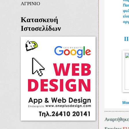
ΑΓΡΙΝΙΟ
Πα
φυλ
είν
Κατασκευή
ορ
Ιστοσελίδων
Π
Μακ
Αναρτήθηκ
Ετικέτες
ΕΙ