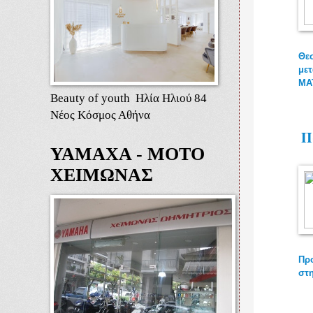
Θε
μετ
ΜΑΤ
Beauty of youth Ηλία Ηλιού 84
Νέος Κόσμος Αθήνα
Π
ΥΑΜΑΧΑ - ΜΟΤΟ
ΧΕΙΜΩΝΑΣ
Πρ
στ