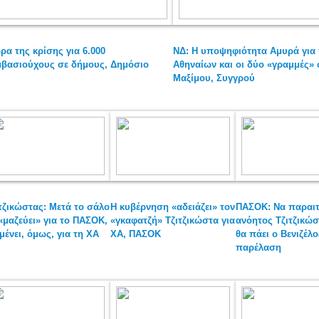
ρα της κρίσης για 6.000
ΝΔ: Η υποψηφιότητα Αμυρά για 
βασιούχους σε δήμους, Δημόσιο
Αθηναίων και οι δύο «γραμμές» 
Μαξίμου, Συγγρού
τζικώστας: Μετά το σάλο
Η κυβέρνηση «αδειάζει» τον
ΠΑΣΟΚ: Να παραιτ
«μαζεύει» για το ΠΑΣΟΚ,
«γκαφατζή» Τζιτζικώστα για
ανόητος Τζιτζικώσ
μένει, όμως, για τη ΧΑ
ΧΑ, ΠΑΣΟΚ
θα πάει ο Βενιζέλ
παρέλαση