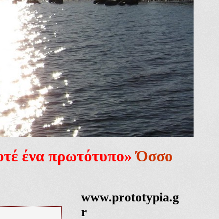
ποτέ ένα πρωτότυπο»
Όσσο
www.prototypia.g
r