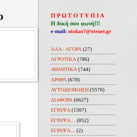
ο
Π Ρ Ω Τ Ο Τ Υ Π Ι Α
Η δική σου φωνή!!!
e-mail:
ntokas7@otenet.gr
ΑΑΑ - ΑΓΟΡΑ
(27)
ΑΓΡΟΤΙΚΑ
(786)
ΑΘΛΗΤΙΚΑ
(744)
ΑΡΘΡΑ
(678)
ΑΥΤΟΔΙΟΙΚΗΣΗ
(5570)
ΔΙΑΦΟΡΑ
(6627)
ΕΓΡΑΨΑ
(1507)
ΕΓΡΑΨΑ…
(852)
ΕΓΡΑΨΑ....
(2)