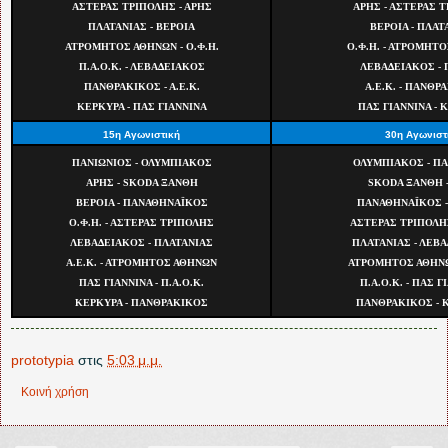
ΑΣΤΕΡΑΣ ΤΡΙΠΟΛΗΣ - ΑΡΗΣ
ΑΡΗΣ - ΑΣΤΕΡΑΣ 
ΠΛΑΤΑΝΙΑΣ - ΒΕΡΟΙΑ
ΒΕΡΟΙΑ - ΠΛΑΤ
ΑΤΡΟΜΗΤΟΣ ΑΘΗΝΩΝ - Ο.Φ.Η.
Ο.Φ.Η. - ΑΤΡΟΜΗΤ
Π.Α.Ο.Κ. - ΛΕΒΑΔΕΙΑΚΟΣ
ΛΕΒΑΔΕΙΑΚΟΣ - Π
ΠΑΝΘΡΑΚΙΚΟΣ - Α.Ε.Κ.
Α.Ε.Κ. - ΠΑΝΘΡ
ΚΕΡΚΥΡΑ - ΠΑΣ ΓΙΑΝΝΙΝΑ
ΠΑΣ ΓΙΑΝΝΙΝΑ - 
15η Αγωνιστική
30η Αγωνιστ
ΠΑΝΙΩΝΙΟΣ - ΟΛΥΜΠΙΑΚΟΣ
ΟΛΥΜΠΙΑΚΟΣ - Π
ΑΡΗΣ - SKODA ΞΑΝΘΗ
SKODA ΞΑΝΘΗ -
ΒΕΡΟΙΑ - ΠΑΝΑΘΗΝΑΪΚΟΣ
ΠΑΝΑΘΗΝΑΪΚΟΣ -
Ο.Φ.Η. - ΑΣΤΕΡΑΣ ΤΡΙΠΟΛΗΣ
ΑΣΤΕΡΑΣ ΤΡΙΠΟΛΗΣ
ΛΕΒΑΔΕΙΑΚΟΣ - ΠΛΑΤΑΝΙΑΣ
ΠΛΑΤΑΝΙΑΣ - ΛΕΒ
Α.Ε.Κ. - ΑΤΡΟΜΗΤΟΣ ΑΘΗΝΩΝ
ΑΤΡΟΜΗΤΟΣ ΑΘΗΝΩΝ
ΠΑΣ ΓΙΑΝΝΙΝΑ - Π.Α.Ο.Κ.
Π.Α.Ο.Κ. - ΠΑΣ Γ
ΚΕΡΚΥΡΑ - ΠΑΝΘΡΑΚΙΚΟΣ
ΠΑΝΘΡΑΚΙΚΟΣ - 
prototypia
στις
5:03 μ.μ.
Κοινή χρήση