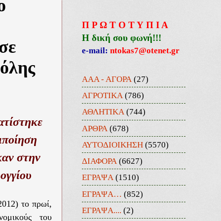
ο
Π Ρ Ω Τ Ο Τ Υ Π Ι Α
Η δική σου φωνή!!!
σε
e-mail:
ntokas7@otenet.gr
πόλης
ΑΑΑ - ΑΓΟΡΑ
(27)
ΑΓΡΟΤΙΚΑ
(786)
ΑΘΛΗΤΙΚΑ
(744)
ατίστηκε
ΑΡΘΡΑ
(678)
ιποίηση
ΑΥΤΟΔΙΟΙΚΗΣΗ
(5570)
καν στην
ΔΙΑΦΟΡΑ
(6627)
ογγίου
ΕΓΡΑΨΑ
(1510)
ΕΓΡΑΨΑ…
(852)
012) το πρωί,
ΕΓΡΑΨΑ....
(2)
νομικούς του