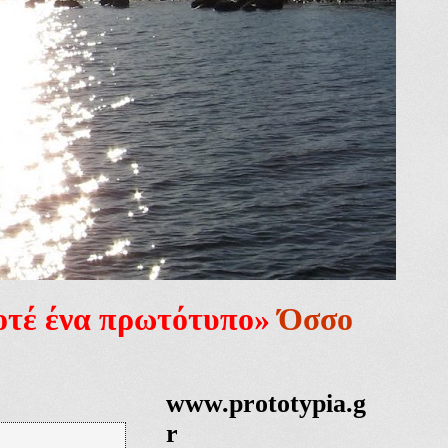
ποτέ ένα πρωτότυπο»
Όσσο
www.prototypia.g
r