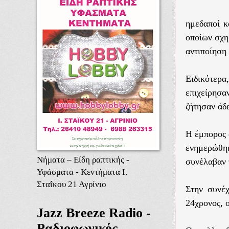
ημεδαποί κ
οποίων σχη
αντιποίηση
Ειδικότερα
επιχείρησ
ζήτησαν άδ
Η έμπορος 
ενημερώθη
Νήματα – Είδη ραπτικής -
συνέλαβαν 
Υφάσματα - Κεντήματα Ι.
Σταΐκου 21 Αγρίνιο
Στην συνέ
24χρονος, 
Jazz Breeze Radio -
Ραδιοφωνικός