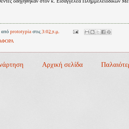
έντες οδηγήθηκαν στον κ. Εισαγγελέα Πλημμελειοδικών Με
ε από
prototypia
στις
3:02 π.μ.
ΑΦΟΡΑ
νάρτηση
Αρχική σελίδα
Παλαιότε