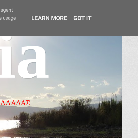
r-agent
LEARN MORE
GOT IT
te usage
ia
ΕΛΛΑΔΑΣ