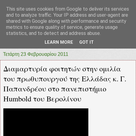
This site uses cookies from Google to deliver its services
prototypia
and to analyze traffic. Your IP address and user-agent are
shared with Google along with performance and security
metrics to ensure quality of service, generate usage
"ΠΡΩΤΟΤΥΠΙΑ" * ΑΝΕΞΑΡΤΗΤΗ-ΗΛΕΚΤΡΟΝΙΚΗ-
statistics, and to detect and address abuse.
ΕΦΗΜΕΡΙΔΑ * ΔΥΤΙΚΗΣ ΕΛΛΑΔΑΣ
LEARN MORE
GOT IT
Τετάρτη 23 Φεβρουαρίου 2011
Διαμαρτυρία φοιτητών στην ομιλία
του πρωθυπουργού της Ελλάδας κ. Γ.
Παπανδρέου στο πανεπιστήμιο
Humbold του Βερολίνου