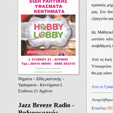
κρατικός μηχ
μας. Στο ίδ
εξαγγελία γι
Ως Μαθητική
ωστόσο κάτι
αναβάθμιση 
Από τη δική 
Υπουργείου.
θα μας κάνει
Νήματα – Είδη ραπτικής -
Υφάσματα - Κεντήματα Ι.
Απο το Γρα
Σταΐκου 21 Αγρίνιο
Αναρτήθηκ
Jazz Breeze Radio -
Ετικέτες
ΠΟ
Ραδιοφωνικός