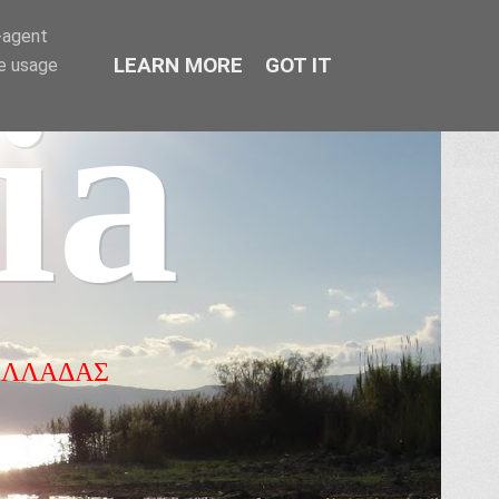
r-agent
LEARN MORE
GOT IT
te usage
ia
ΕΛΛΑΔΑΣ