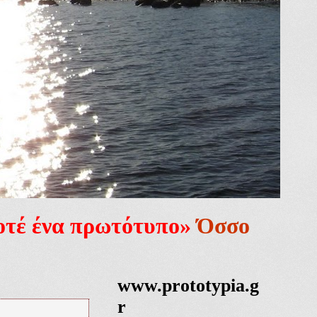
ποτέ ένα πρωτότυπο»
Όσσο
www.prototypia.g
r