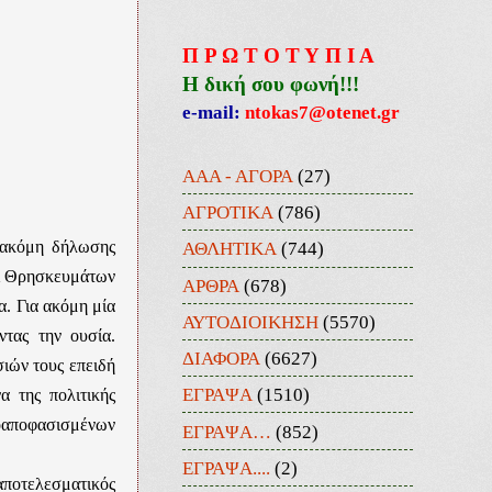
Π Ρ Ω Τ Ο Τ Υ Π Ι Α
Η δική σου φωνή!!!
e-mail:
ntokas7@otenet.gr
ΑΑΑ - ΑΓΟΡΑ
(27)
ΑΓΡΟΤΙΚΑ
(786)
ς ακόμη δήλωσης
ΑΘΛΗΤΙΚΑ
(744)
αι Θρησκευμάτων
ΑΡΘΡΑ
(678)
α. Για ακόμη μία
ΑΥΤΟΔΙΟΙΚΗΣΗ
(5570)
τας την ουσία.
ΔΙΑΦΟΡΑ
(6627)
ιών τους επειδή
ΕΓΡΑΨΑ
(1510)
α της πολιτικής
ροαποφασισμένων
ΕΓΡΑΨΑ…
(852)
ΕΓΡΑΨΑ....
(2)
αποτελεσματικός