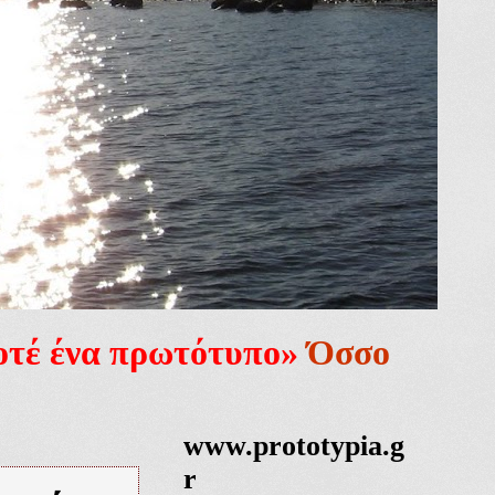
ποτέ ένα πρωτότυπο»
Όσσο
www.prototypia.g
r