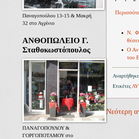
Περισσότε
Παναγοπούλου 13-15 & Μακρή
32 στο Αγρίνιο
Ν. Φ
ΑΝΘΟΠΩΛΕΙΟ Γ.
θέσει
Σταθοκωστόπουλος
Ο Αν
του 
Αναρτήθηκ
Ετικέτες
ΑΥ
Νεότερη α
ΠΑΝΑΓΟΠΟΥΛΟΥ &
ΓΟΡΓΟΠΟΤΑΜΟΥ στο