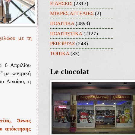
ΕΙΔΗΣΕΙΣ
(2817)
ΜΙΚΡΕΣ ΑΓΓΕΛΙΕΣ
(2)
ΠΟΛΙΤΙΚΑ
(4893)
ΠΟΛΙΤΙΣΤΙΚΑ
(2127)
Αχελώου με τη
ΡΕΠΟΡΤΑΖ
(248)
ΤΟΠΙΚΑ
(83)
ο 6 Απριλίου
Le chocolat
" με κεντρική
υ Αιγαίου, η
είας, Άννας
ιο απόκτησης