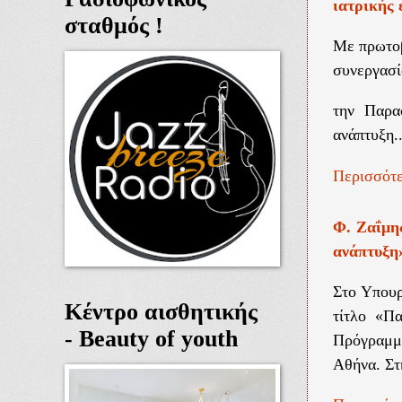
ιατρικής 
σταθμός !
Με πρωτοβ
συνεργασί
την Παρα
ανάπτυξη..
Περισσότε
Φ. Ζαΐμη
ανάπτυξη
Στο Υπουρ
Κέντρο αισθητικής
τίτλο «Π
- Beauty of youth
Πρόγραμμ
Αθήνα. Στη