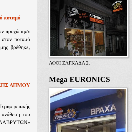
σό ποταμό
εων προχώρησε
 στον ποταμό
ΐμης βρέθηκε,
ΑΦΟΙ ΖΑΡΚΑΔΑ 2.
Mega EURONICS
ΕΖΗΣ ΔΗΜΟΥ
Περιφερειακής
ν ανάθεση του
ΑΛΑΒΡΥΤΩΝ»