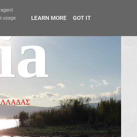
r-agent
LEARN MORE
GOT IT
te usage
ia
ΕΛΛΑΔΑΣ