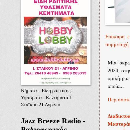
Επίκαιρη 
συμμετοχή 
Μία άκρω
2024, στη
ομιλήτρι
οποία...
Νήματα – Είδη ραπτικής -
Υφάσματα - Κεντήματα Ι.
Περισσότε
Σταΐκου 21 Αγρίνιο
Διαδικτ
Jazz Breeze Radio -
Μαστοράκ
Ραδιοφωνικός