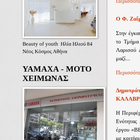
Περισσότε
Ο Φ. Ζαΐ
Στην έγκα
το Τμήμα
Beauty of youth Ηλία Ηλιού 84
Λαρισσό Δ
Νέος Κόσμος Αθήνα
μαζί...
ΥΑΜΑΧΑ - ΜΟΤΟ
Περισσότε
ΧΕΙΜΩΝΑΣ
Δημοπρά
ΚΑΛΑΒΡ
Η Περιφέρ
Ενότητας 
έργου «
με κριτήρι