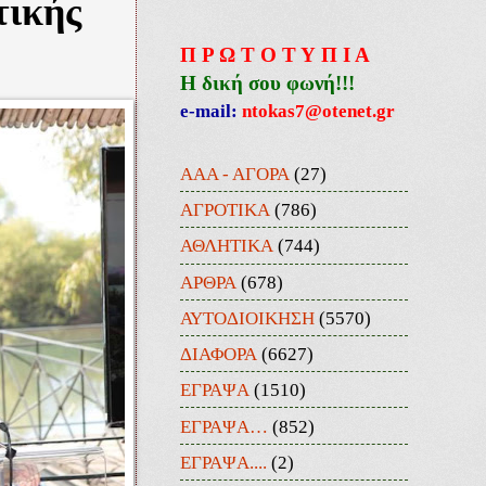
τικής
Π Ρ Ω Τ Ο Τ Υ Π Ι Α
Η δική σου φωνή!!!
e-mail:
ntokas7@otenet.gr
ΑΑΑ - ΑΓΟΡΑ
(27)
ΑΓΡΟΤΙΚΑ
(786)
ΑΘΛΗΤΙΚΑ
(744)
ΑΡΘΡΑ
(678)
ΑΥΤΟΔΙΟΙΚΗΣΗ
(5570)
ΔΙΑΦΟΡΑ
(6627)
ΕΓΡΑΨΑ
(1510)
ΕΓΡΑΨΑ…
(852)
ΕΓΡΑΨΑ....
(2)