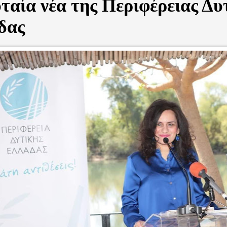
ταία νέα της Περιφέρειας Δυ
δας