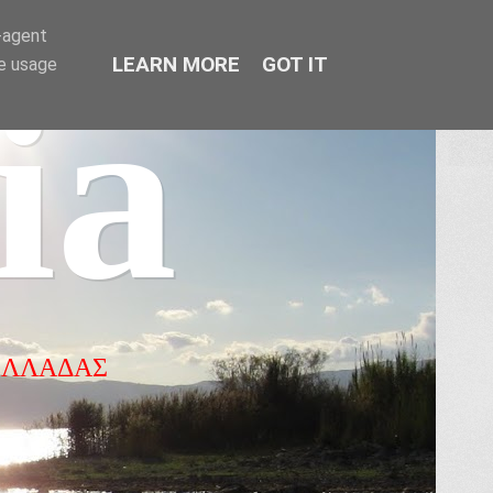
r-agent
LEARN MORE
GOT IT
te usage
ia
ΕΛΛΑΔΑΣ