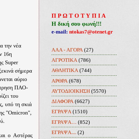
Π Ρ Ω Τ Ο Τ Υ Π Ι Α
Η δική σου φωνή!!!
e-mail:
ntokas7@otenet.gr
α την νέα
ΑΑΑ - ΑΓΟΡΑ
(27)
ην 16η
ΑΓΡΟΤΙΚΑ
(786)
ης Super
ΑΘΛΗΤΙΚΑ
(744)
ξεκινά σήμερα
νεται αύριο
ΑΡΘΡΑ
(678)
έτρηση ΠΑΟ-
ΑΥΤΟΔΙΟΙΚΗΣΗ
(5570)
ίζει του
ΔΙΑΦΟΡΑ
(6627)
, υπό τη σκιά
ΕΓΡΑΨΑ
(1510)
ης "Omicron",
ύ.
ΕΓΡΑΨΑ…
(852)
ΕΓΡΑΨΑ....
(2)
και ο Αστέρας