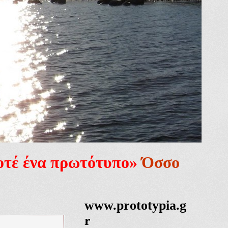
ποτέ ένα πρωτότυπο»
Όσσο
www.prototypia.g
r