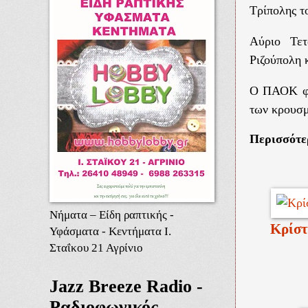
Τρίπολης 
Αύριο Τετ
Ριζούπολη 
Ο ΠΑΟΚ φιλ
των κρουσμ
Περισσότ
Νήματα – Είδη ραπτικής -
Κρίστ
Υφάσματα - Κεντήματα Ι.
Σταΐκου 21 Αγρίνιο
Jazz Breeze Radio -
Ραδιοφωνικός