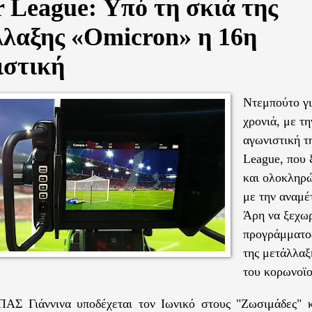
 League: Υπό τη σκιά της
λλαξης «Omicron» η 16η
ιστική
Ντεμπούτο γι
χρονιά, με τ
αγωνιστική τ
League, που 
και ολοκληρώ
με την αναμ
Άρη να ξεχωρ
προγράμματος
της μετάλλαξ
του κορωνοϊο
ΠΑΣ Γιάννινα υποδέχεται τον Ιωνικό στους "Ζωσιμάδες" 