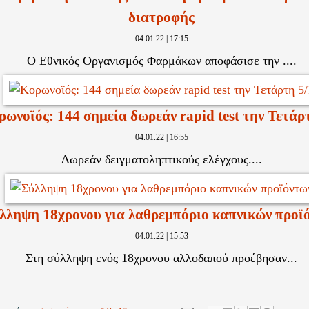
διατροφής
04.01.22 | 17:15
O Εθνικός Οργανισμός Φαρμάκων αποφάσισε την ....
ωνοϊός: 144 σημεία δωρεάν rapid test την Τετάρ
04.01.22 | 16:55
Δωρεάν δειγματοληπτικούς ελέγχους....
λληψη 18χρονου για λαθρεμπόριο καπνικών προϊ
04.01.22 | 15:53
Στη σύλληψη ενός 18χρονου αλλοδαπού προέβησαν...