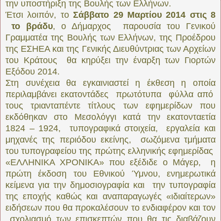
την υποστήριξη της Βουλής των Ελλήνων.
Έτσι λοιπόν, το
Σάββατο 29 Μαρτίου 2014 στις 8
το βράδυ
, ο Δήμαρχος παρουσία του Γενικού
Γραμματέα της Βουλής των Ελλήνων, της Προέδρου
της ΕΣΗΕΑ και της Γενικής Διευθύντριας των Αρχείων
του Κράτους θα κηρύξει την έναρξη των Γιορτών
Εξόδου 2014.
Στη συνέχεια θα εγκαινιαστεί η έκθεση η οποία
περιλαμβάνει εκατοντάδες πρωτότυπα φύλλα από
τους τριανταπέντε τίτλους των εφημερίδων που
εκδόθηκαν στο Μεσολόγγι κατά την εκατονταετία
1824 – 1924, τυπογραφικά στοιχεία, εργαλεία και
μηχανές της περιόδου εκείνης, σωζόμενα τμήματα
του τυπογραφείου της πρώτης ελληνικής εφημερίδας
«ΕΛΛΗΝΙΚΑ ΧΡΟΝΙΚΑ» που εξέδιδε ο Μάγερ, η
πρώτη έκδοση του Εθνικού Ύμνου, ενημερωτικά
κείμενα για την δημοσιογραφία και την τυπογραφία
της εποχής καθώς και αναπαραγωγές «ιδιαίτερων»
ειδήσεων που θα προκαλέσουν το ενδιαφέρον και τον
σχολιασμό των επισκεπτών που θα τις διαβάζουν