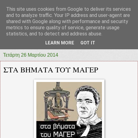
This site uses cookies from Google to deliver its services
prototypia
and to analyze traffic. Your IP address and user-agent are
shared with Google along with performance and security
metrics to ensure quality of service, generate usage
"ΠΡΩΤΟΤΥΠΙΑ" * ΑΝΕΞΑΡΤΗΤΗ-ΗΛΕΚΤΡΟΝΙΚΗ-
statistics, and to detect and address abuse.
ΕΦΗΜΕΡΙΔΑ * ΔΥΤΙΚΗΣ ΕΛΛΑΔΑΣ
LEARN MORE
GOT IT
Τετάρτη 26 Μαρτίου 2014
ΣΤΑ ΒΗΜΑΤΑ ΤΟΥ ΜΑΓΕΡ