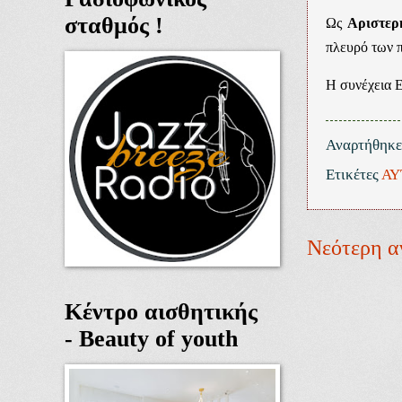
σταθμός !
Ως
Αριστερ
πλευρό των 
Η συνέχεια
Αναρτήθηκ
Ετικέτες
ΑΥ
Νεότερη α
Κέντρο αισθητικής
- Beauty of youth