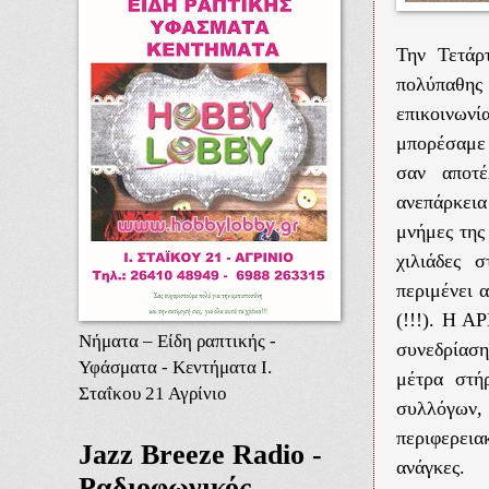
Την Τετάρ
πολύπαθης 
επικοινωνία
μπορέσαμε 
σαν αποτέ
ανεπάρκει
μνήμες της
χιλιάδες 
περιμένει 
(!!!). Η Α
Νήματα – Είδη ραπτικής -
συνεδρίαση
Υφάσματα - Κεντήματα Ι.
μέτρα στή
Σταΐκου 21 Αγρίνιο
συλλόγων,
περιφερεια
Jazz Breeze Radio -
ανάγκες.
Ραδιοφωνικός