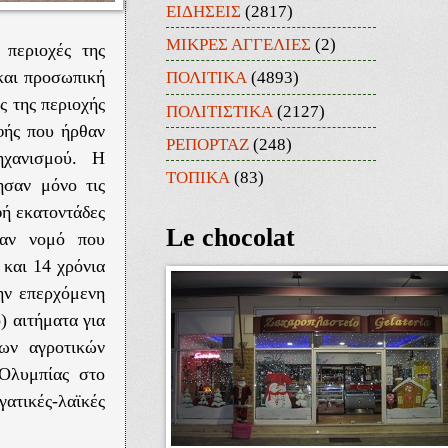
ΕΙΔΗΣΕΙΣ
(2817)
ΜΙΚΡΕΣ ΑΓΓΕΛΙΕΣ
(2)
 περιοχές της
 και προσωπική
ΠΟΛΙΤΙΚΑ
(4893)
ς της περιοχής
ΠΟΛΙΤΙΣΤΙΚΑ
(2127)
φής που ήρθαν
ΡΕΠΟΡΤΑΖ
(248)
ηχανισμού. Η
ΤΟΠΙΚΑ
(83)
ησαν μόνο τις
φή εκατοντάδες
Le chocolat
ναν νομό που
 και 14 χρόνια
την επερχόμενη
) αιτήματα για
των αγροτικών
Ολυμπίας στο
ατικές-λαϊκές