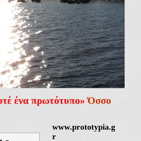
ποτέ ένα πρωτότυπο»
Όσσο
www.prototypia.g
r