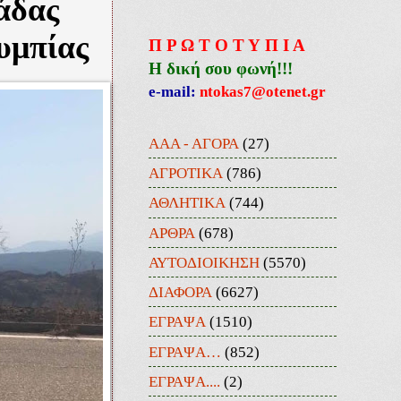
άδας
υμπίας
Π Ρ Ω Τ Ο Τ Υ Π Ι Α
Η δική σου φωνή!!!
e-mail:
ntokas7@otenet.gr
ΑΑΑ - ΑΓΟΡΑ
(27)
ΑΓΡΟΤΙΚΑ
(786)
ΑΘΛΗΤΙΚΑ
(744)
ΑΡΘΡΑ
(678)
ΑΥΤΟΔΙΟΙΚΗΣΗ
(5570)
ΔΙΑΦΟΡΑ
(6627)
ΕΓΡΑΨΑ
(1510)
ΕΓΡΑΨΑ…
(852)
ΕΓΡΑΨΑ....
(2)