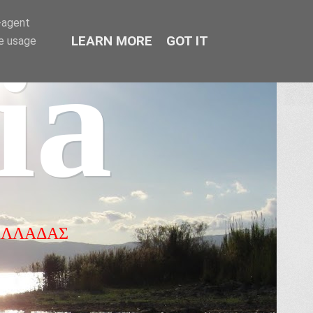
r-agent
LEARN MORE
GOT IT
te usage
ia
ΕΛΛΑΔΑΣ