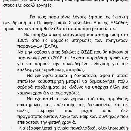
στους ελαιοκαλλιεργητές.
Για τους παραπάνω λόγους ζητάμε της έκτακτη
συνεδρίαση του Περιφερειακού Συμβουλίου Δυτικής Ελλάδας
προκειμένου να παρθούν όλα τα απαραίτητα μέτρα ώστε:
·
Να υπάρξει άμεση καταγραφή και αποζημίωση στο
100% από τις αρμόδιες υπηρεσίες των πληγέντων
παραγωγών (ΕΛΓΑ).
·
Να μην ισχύσει για τις δηλώσεις ΟΣΔΕ που θα κάνουν οι
παραγωγοί για το 2018, η ελάχιστη παράδοση προϊόντος
για να πάρουν την συνδεδεμένη ενίσχυση για την
καλλιέργεια κορινθιακής σταφίδας.
·
Να ξεκινήσει άμεσα η δακοκτονία, αφού η όποια
επιπλέον καθυστέρηση μπορεί να δημιουργήσει πολύ
σοβαρά προβλήματα με κίνδυνο να υπάρχει άλλη μια
χαμένη χρονιά για τους αγρότες.
·
Να εξεταστεί το ενδεχόμενο από τους αρμόδιους
επιστήμονες, της επέκτασης της δακοκτονίας και σε
άλλες περιοχές που μέχρι τώρα δεν
πραγματοποιούνταν, λόγω των καιρικών συνθηκών που
επικρατούν την φετινή χρονιά.
·
Να εξασφαλιστεί η ενιαία πανελλαδικά, ολοκληρωμένη