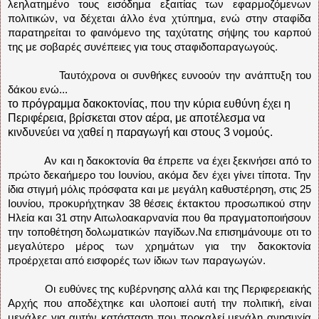
λεηλατημένο τους εισόδημα εξαιτίας των εφαρμοζόμενων
πολιτικών, να δέχεται άλλο ένα χτύπημα, ενώ στην σταφίδα
παρατηρείται το φαινόμενο της ταχύτατης σήψης του καρπού
της με σοβαρές συνέπειες για τους σταφιδοπαραγωγούς.
Ταυτόχρονα οι συνθήκες ευνοούν την ανάπτυξη του
δάκου ενώ...
το πρόγραμμα δακοκτονίας, που την κύρια ευθύνη έχει η
Περιφέρεια, βρίσκεται στον αέρα, με αποτέλεσμα να
κινδυνεύει να χαθεί η παραγωγή και στους 3 νομούς.
Αν και η δακοκτονία θα έπρεπε να έχει ξεκινήσει από το
πρώτο δεκαήμερο του Ιουνίου, ακόμα δεν έχει γίνει τίποτα. Την
ίδια στιγμή μόλις πρόσφατα και με μεγάλη καθυστέρηση, στις 25
Ιουνίου, προκυρήχτηκαν 38 θέσεις έκτακτου προσωπικού στην
Ηλεία και 31 στην Αιτωλοακαρνανία που θα πραγματοποιήσουν
την τοποθέτηση δολωματικών παγίδων.Να επισημάνουμε οτι το
μεγαλύτερο μέρος των χρημάτων για την δακοκτονία
προέρχεται από εισφορές των ίδιων των παραγωγών.
Οι ευθύνες της κυβέρνησης αλλά και της Περιφερειακής
Αρχής που αποδέχτηκε και υλοποιεί αυτή την πολιτική, είναι
μεγάλες για αυτήν κατάσταση που προκαλεί μεγάλη ανησυχία