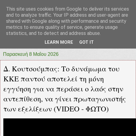
This site uses cookies from Google to deliver its services
prototypia
and to analyze traffic. Your IP address and user-agent are
shared with Google along with performance and security
metrics to ensure quality of service, generate usage
"ΠΡΩΤΟΤΥΠΙΑ" * ΑΝΕΞΑΡΤΗΤΗ-ΗΛΕΚΤΡΟΝΙΚΗ-
statistics, and to detect and address abuse.
ΕΦΗΜΕΡΙΔΑ * ΔΥΤΙΚΗΣ ΕΛΛΑΔΑΣ
LEARN MORE
GOT IT
Παρασκευή 8 Μαΐου 2026
Δ. Κουτσούμπας: Το δυνάμωμα του
ΚΚΕ παντού αποτελεί τη μόνη
εγγύηση για να περάσει ο λαός στην
αντεπίθεση, να γίνει πρωταγωνιστής
των εξελίξεων (VIDEO - ΦΩΤΟ)