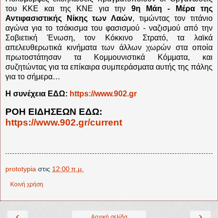
του ΚΚΕ και της ΚΝΕ για την
9η Μάη - Μέρα της
Αντιφασιστικής Νίκης των Λαών
, τιμώντας τον τιτάνιο
αγώνα για το τσάκισμα του φασισμού - ναζισμού από την
Σοβιετική Ένωση, τον Κόκκινο Στρατό, τα λαϊκά
απελευθερωτικά κινήματα των άλλων χωρών στα οποία
πρωτοστάτησαν τα Κομμουνιστικά Κόμματα, και
συζητώντας για τα επίκαιρα συμπεράσματα αυτής της πάλης
για το σήμερα…
Η συνέχεια ΕΔΩ:
https://www.902.gr
ΡΟΗ ΕΙΔΗΣΕΩΝ ΕΔΩ:
https://www.902.gr/current
prototypia
στις
12:00 π.μ.
Κοινή χρήση
‹
›
Αρχική σελίδα