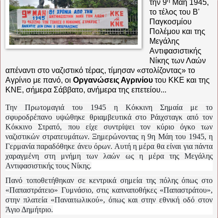
την 9
Μάη 1945,
το τέλος του Β'
Παγκοσμίου
Πολέμου και της
Μεγάλης
Αντιφασιστικής
Νίκης των Λαών
απέναντι στο ναζιστικό τέρας, τίμησαν «στολίζοντας» το
Αγρίνιο με πανό, οι
Οργανώσεις Αγρινίου
του ΚΚΕ και της
ΚΝΕ, σήμερα Σάββατο, ανήμερα της επετείου...
Την Πρωτομαγιά του 1945 η Κόκκινη Σημαία με το
σφυροδρέπανο υψώθηκε θριαμβευτικά στο Ράιχσταγκ από τον
Κόκκινο Στρατό, που είχε συντρίψει τον κύριο όγκο των
ναζιστικών στρατευμάτων. Ξημερώνοντας η 9η Μάη του 1945, η
Γερμανία παραδόθηκε άνευ όρων. Αυτή η μέρα θα είναι για πάντα
χαραγμένη στη μνήμη των λαών ως η μέρα της Μεγάλης
Αντιφασιστικής τους Νίκης.
Πανό τοποθετήθηκαν σε κεντρικά σημεία της πόλης όπως στο
«Παπαστράτειο» Γυμνάσιο, στις καπναποθήκες «Παπαστράτου»,
στην πλατεία «Παναιτωλικού», όπως και στην εθνική οδό στον
Άγιο Δημήτριο.