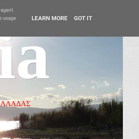
r-agent
LEARN MORE
GOT IT
te usage
ia
ΕΛΛΑΔΑΣ