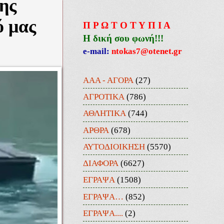
ης
ό μας
Π Ρ Ω Τ Ο Τ Υ Π Ι Α
Η δική σου φωνή!!!
e-mail:
ntokas7@otenet.gr
ΑΑΑ - ΑΓΟΡΑ
(27)
ΑΓΡΟΤΙΚΑ
(786)
ΑΘΛΗΤΙΚΑ
(744)
ΑΡΘΡΑ
(678)
ΑΥΤΟΔΙΟΙΚΗΣΗ
(5570)
ΔΙΑΦΟΡΑ
(6627)
ΕΓΡΑΨΑ
(1508)
ΕΓΡΑΨΑ…
(852)
ΕΓΡΑΨΑ....
(2)