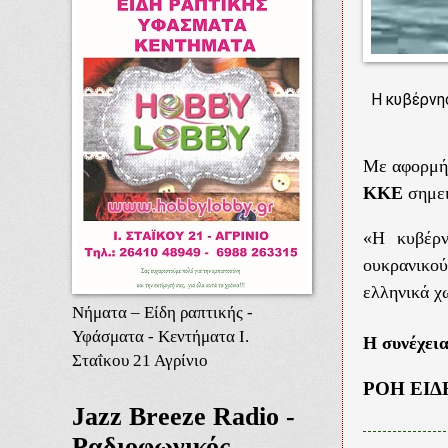
Η κυβέρνησ
Με αφορμή
ΚΚΕ
σημει
«Η κυβέρν
ουκρανικο
ελληνικά χ
Νήματα – Είδη ραπτικής -
Υφάσματα - Κεντήματα Ι.
Η συνέχει
Σταΐκου 21 Αγρίνιο
ΡΟΗ ΕΙΔ
Jazz Breeze Radio -
Ραδιοφωνικός