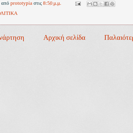
ε από
prototypia
στις
8:50 μ.μ.
ΛΙΤΙΚΑ
νάρτηση
Αρχική σελίδα
Παλαιότε