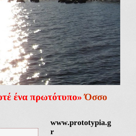
ποτέ ένα πρωτότυπο»
Όσσο
www.prototypia.g
r