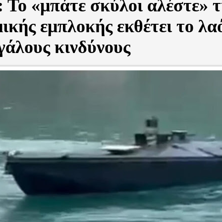
 Το «μπάτε σκύλοι αλέστε» τ
ικής εμπλοκής εκθέτει το λα
γάλους κινδύνους