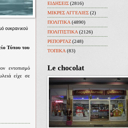
ΕΙΔΗΣΕΙΣ
(2816)
ΜΙΚΡΕΣ ΑΓΓΕΛΙΕΣ
(2)
ΠΟΛΙΤΙΚΑ
(4890)
μό ουκρανικού
ΠΟΛΙΤΙΣΤΙΚΑ
(2126)
ΡΕΠΟΡΤΑΖ
(248)
ίο Τύπου του
ΤΟΠΙΚΑ
(83)
Le chocolat
ον εντοπισμό
υλειά είχε σε