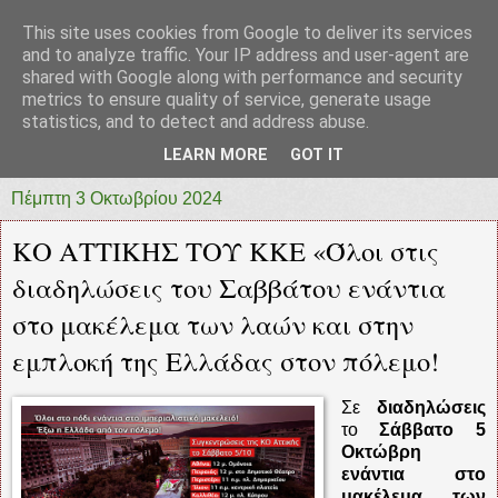
This site uses cookies from Google to deliver its services
prototypia
and to analyze traffic. Your IP address and user-agent are
shared with Google along with performance and security
metrics to ensure quality of service, generate usage
"ΠΡΩΤΟΤΥΠΙΑ" * ΑΝΕΞΑΡΤΗΤΗ-ΗΛΕΚΤΡΟΝΙΚΗ-
statistics, and to detect and address abuse.
ΕΦΗΜΕΡΙΔΑ * ΔΥΤΙΚΗΣ ΕΛΛΑΔΑΣ
LEARN MORE
GOT IT
Πέμπτη 3 Οκτωβρίου 2024
ΚΟ ΑΤΤΙΚΗΣ ΤΟΥ ΚΚΕ «Όλοι στις
διαδηλώσεις του Σαββάτου ενάντια
στο μακέλεμα των λαών και στην
εμπλοκή της Ελλάδας στον πόλεμο!
Σε
διαδηλώσεις
το
Σάββατο 5
Οκτώβρη
ενάντια στο
μακέλεμα των