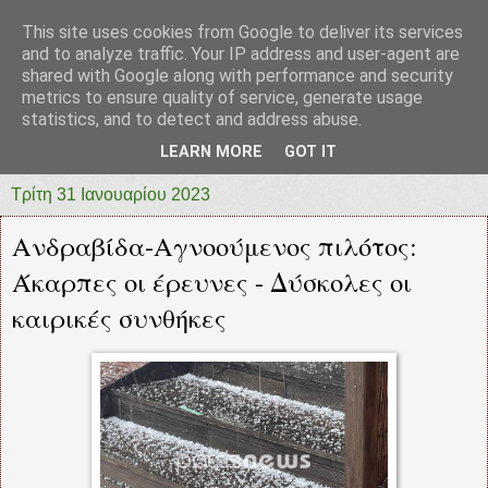
This site uses cookies from Google to deliver its services
prototypia
and to analyze traffic. Your IP address and user-agent are
shared with Google along with performance and security
metrics to ensure quality of service, generate usage
"ΠΡΩΤΟΤΥΠΙΑ" * ΑΝΕΞΑΡΤΗΤΗ-ΗΛΕΚΤΡΟΝΙΚΗ-
statistics, and to detect and address abuse.
ΕΦΗΜΕΡΙΔΑ * ΔΥΤΙΚΗΣ ΕΛΛΑΔΑΣ
LEARN MORE
GOT IT
Τρίτη 31 Ιανουαρίου 2023
Ανδραβίδα-Αγνοούμενος πιλότος:
Άκαρπες οι έρευνες - Δύσκολες οι
καιρικές συνθήκες