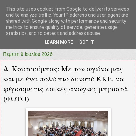
This site uses cookies from Google to deliver its services
prototypia
and to analyze traffic. Your IP address and user-agent are
shared with Google along with performance and security
metrics to ensure quality of service, generate usage
"ΠΡΩΤΟΤΥΠΙΑ" * ΑΝΕΞΑΡΤΗΤΗ-ΗΛΕΚΤΡΟΝΙΚΗ-
statistics, and to detect and address abuse.
ΕΦΗΜΕΡΙΔΑ * ΔΥΤΙΚΗΣ ΕΛΛΑΔΑΣ
LEARN MORE
GOT IT
Πέμπτη 9 Ιουλίου 2026
Δ. Κουτσούμπας: Με τον αγώνα μας
και με ένα πολύ πιο δυνατό ΚΚΕ, να
φέρουμε τις λαϊκές ανάγκες μπροστά
(ΦΩΤΟ)